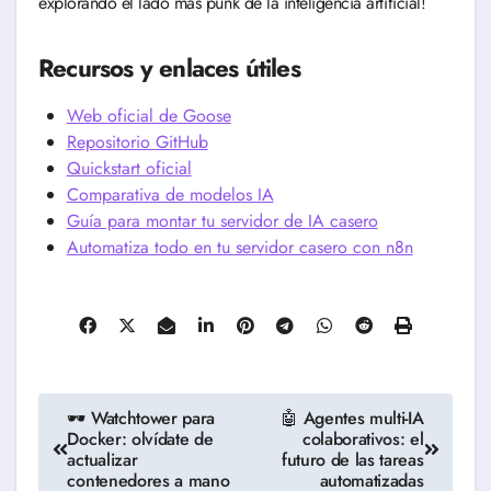
explorando el lado más punk de la inteligencia artificial!
Recursos y enlaces útiles
Web oficial de Goose
Repositorio GitHub
Quickstart oficial
Comparativa de modelos IA
Guía para montar tu servidor de IA casero
Automatiza todo en tu servidor casero con n8n
Navegación
🕶️ Watchtower para
🤖 Agentes multi-IA
Docker: olvídate de
colaborativos: el
de
actualizar
futuro de las tareas
contenedores a mano
automatizadas
entradas