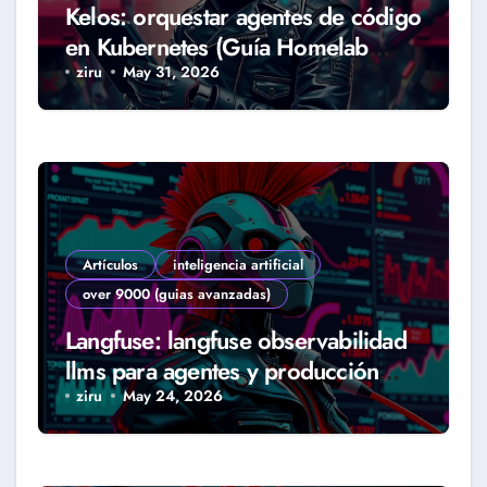
Kelos: orquestar agentes de código
en Kubernetes (Guía Homelab
2026)
ziru
May 31, 2026
Artículos
inteligencia artificial
over 9000 (guias avanzadas)
Langfuse: langfuse observabilidad
llms para agentes y producción
real (Guía 2026)
ziru
May 24, 2026