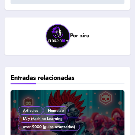
Por
ziru
Entradas relacionadas
Artículos
Homelab
IA y Machine Learning
over 9000 (guias avanzadas)