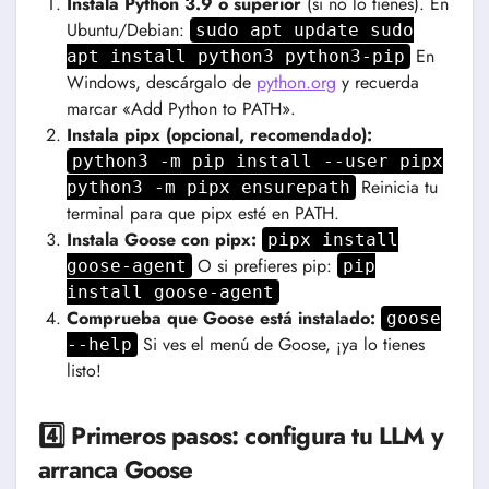
Instala Python 3.9 o superior
(si no lo tienes). En
Ubuntu/Debian:
sudo apt update sudo
En
apt install python3 python3-pip
Windows, descárgalo de
python.org
y recuerda
marcar «Add Python to PATH».
Instala pipx (opcional, recomendado):
python3 -m pip install --user pipx
Reinicia tu
python3 -m pipx ensurepath
terminal para que pipx esté en PATH.
Instala Goose con pipx:
pipx install
O si prefieres pip:
goose-agent
pip
install goose-agent
Comprueba que Goose está instalado:
goose
Si ves el menú de Goose, ¡ya lo tienes
--help
listo!
4️⃣ Primeros pasos: configura tu LLM y
arranca Goose