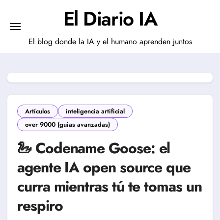
Saltar
El Diario IA
al
contenido
El blog donde la IA y el humano aprenden juntos
Artículos
inteligencia artificial
over 9000 (guias avanzadas)
🦢 Codename Goose: el
agente IA open source que
curra mientras tú te tomas un
respiro