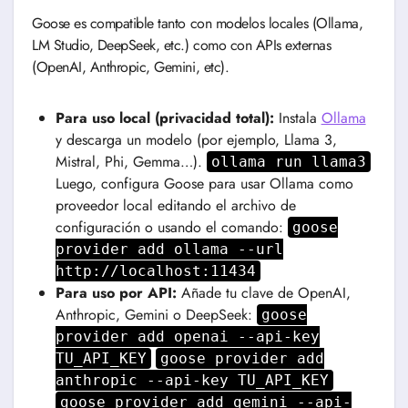
Goose es compatible tanto con modelos locales (Ollama,
LM Studio, DeepSeek, etc.) como con APIs externas
(OpenAI, Anthropic, Gemini, etc).
Para uso local (privacidad total):
Instala
Ollama
y descarga un modelo (por ejemplo, Llama 3,
Mistral, Phi, Gemma…).
ollama run llama3
Luego, configura Goose para usar Ollama como
proveedor local editando el archivo de
configuración o usando el comando:
goose
provider add ollama --url
http://localhost:11434
Para uso por API:
Añade tu clave de OpenAI,
Anthropic, Gemini o DeepSeek:
goose
provider add openai --api-key
TU_API_KEY
goose provider add
anthropic --api-key TU_API_KEY
goose provider add gemini --api-