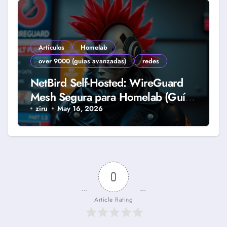
Artículos
Homelab
over 9000 (guias avanzadas)
redes
NetBird Self-Hosted: WireGuard
Mesh Segura para Homelab (Guía
2026)
ziru
May 16, 2026
0
Article Rating