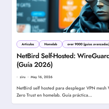
Artículos
Homelab
over 9000 (guias avanzadas
NetBird Self-Hosted: WireGua
(Guía 2026)
ziru
May 16, 2026
NetBird self hosted para desplegar VPN mesh WireGuard con control central, rutas y políticas
Zero Trust en homelab. Guía práctica…