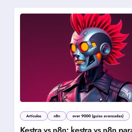
Artículos
n8n
over 9000 (guias avanzadas)
Kestra vs n8n: kestra vs n8n par