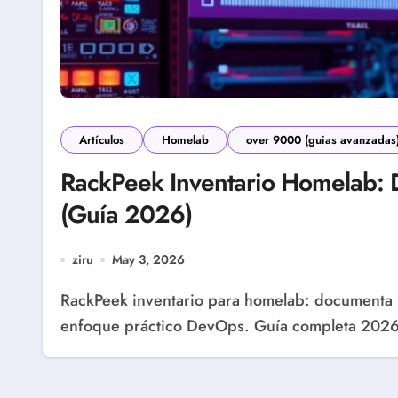
Artículos
Homelab
over 9000 (guias avanzadas
RackPeek Inventario Homelab:
(Guía 2026)
ziru
May 3, 2026
RackPeek inventario para homelab: documenta nodos, red, servicios y cambios en YAML con
enfoque práctico DevOps. Guía completa 202