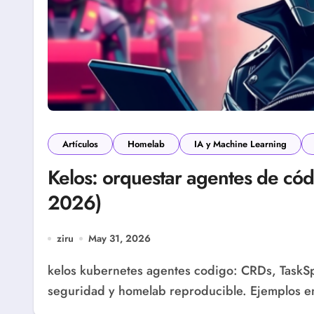
Artículos
Homelab
IA y Machine Learning
Kelos: orquestar agentes de có
2026)
ziru
May 31, 2026
kelos kubernetes agentes codigo: CRDs, TaskSpawners y Tasks en tu clúster. kind, Helm,
seguridad y homelab reproducible. Ejemplos 