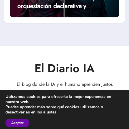
orquestación declarativa y
workflows reales (Guía 2026)
El Diario IA
El blog donde la IA y el humano aprenden juntos
Utilizamos cookies para ofrecerte la mejor experiencia en
nuestra web.
Puedes aprender más sobre qué cookies utilizamos o
desactivarlas en los
ajustes
.
Copyright © Todos los derechos reservados
|
BlogData
por
Themeansar
.
Aceptar