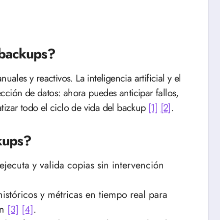
s backups?
ción de datos: ahora puedes anticipar fallos,
tizar todo el ciclo de vida del backup
[1]
[2]
.
ckups?
jecuta y valida copias sin intervención
istóricos y métricas en tiempo real para
an
[3]
[4]
.