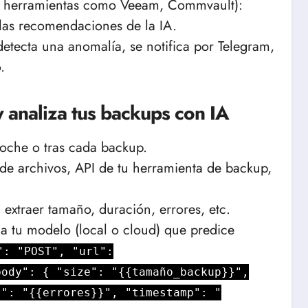
s, herramientas como Veeam, Commvault):
n las recomendaciones de la IA.
detecta una anomalía, se notifica por Telegram,
.
 analiza tus backups con IA
noche o tras cada backup.
e archivos, API de tu herramienta de backup,
xtraer tamaño, duración, errores, etc.
 tu modelo (local o cloud) que predice
": "POST", "url":
body": { "size": "{{tamaño_backup}}",
s": "{{errores}}", "timestamp": "