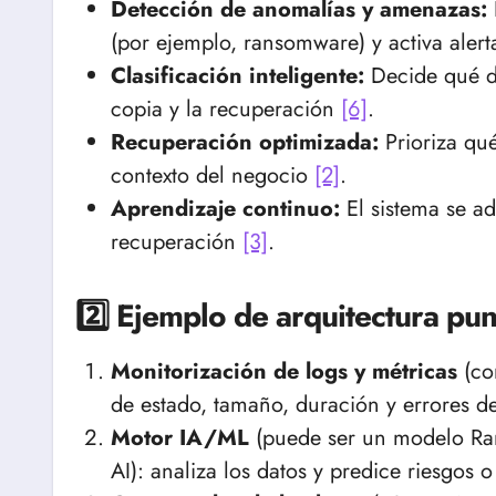
Detección de anomalías y amenazas:
(por ejemplo, ransomware) y activa aler
Clasificación inteligente:
Decide qué da
copia y la recuperación
[6]
.
Recuperación optimizada:
Prioriza qué
contexto del negocio
[2]
.
Aprendizaje continuo:
El sistema se a
recuperación
[3]
.
2️⃣ Ejemplo de arquitectura pu
Monitorización de logs y métricas
(co
de estado, tamaño, duración y errores d
Motor IA/ML
(puede ser un modelo Ra
AI): analiza los datos y predice riesgos