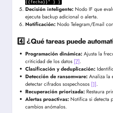
{{fecha}}" } }
Decisión inteligente:
Nodo IF que evalúa
ejecuta backup adicional o alerta.
Notificación:
Nodo Telegram/Email con
4️⃣ ¿Qué tareas puede automati
Programación dinámica:
Ajusta la frec
criticidad de los datos
[7]
.
Clasificación y deduplicación:
Identifi
Detección de ransomware:
Analiza la 
detectar cifrados sospechosos
[1]
.
Recuperación priorizada:
Restaura pri
Alertas proactivas:
Notifica si detecta p
cambios anómalos.