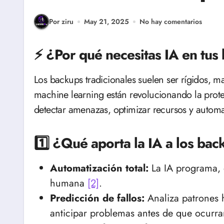
Por ziru
May 21, 2025
No hay comentarios
⚡️ ¿Por qué necesitas IA en tu
Los backups tradicionales suelen ser rígidos, manuales y reactivos. La inteligencia artificial y el
machine learning están revolucionando la protec
detectar amenazas, optimizar recursos y automa
1️⃣ ¿Qué aporta la IA a los ba
Automatización total:
La IA programa, e
humana
[2]
.
Predicción de fallos:
Analiza patrones h
anticipar problemas antes de que ocurr