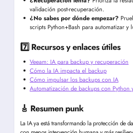
¿Recuperación lenta?
Prioriza la resta
validación post-recuperación.
¿No sabes por dónde empezar?
Prue
scripts Python+Bash para automatizar y 
7️⃣ Recursos y enlaces útiles
Veeam: IA para backup y recuperación
Cómo la IA impacta el backup
Cómo impulsar los backups con IA
Automatización de backups con Python 
🎸 Resumen punk
La IA ya está transformando la protección de da
con menos intervención humana y más resilien