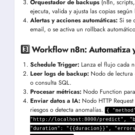
Orquestador de backups
(n8n, script
ejecuta, valida y ajusta las copias segú
Alertas y acciones automáticas:
Si se 
email, o se activa un rollback automático
3️⃣ Workflow n8n: Automatiza y
Schedule Trigger:
Lanza el flujo cada 
Leer logs de backup:
Nodo de lectura d
o consulta SQL.
Procesar métricas:
Nodo Function para e
Enviar datos a IA:
Nodo HTTP Request a
riesgos o detecta anomalías.
{ "method
"http://localhost:8000/predict", "
"duration": "{{duracion}}", "error