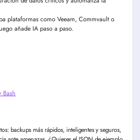
uración de datos críticos y automatiza la
ba plataformas como Veeam, Commvault o
luego añade IA paso a paso.
y Bash
tos: backups más rápidos, inteligentes y seguros,
cia ante amenazas. ¿Quieres el JSON de ejemplo