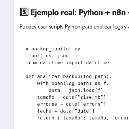
5️⃣ Ejemplo real: Python + n8n 
Puedes usar scripts Python para analizar logs y
# backup_monitor.py

import os, json

from datetime import datetime

def analizar_backup(log_path):

    with open(log_path) as f:

        data = json.load(f)

    tamaño = data["size_mb"]

    errores = data["errors"]

    fecha = data["date"]

    return {"tamaño": tamaño, "errores": errores, "fecha": fecha}
