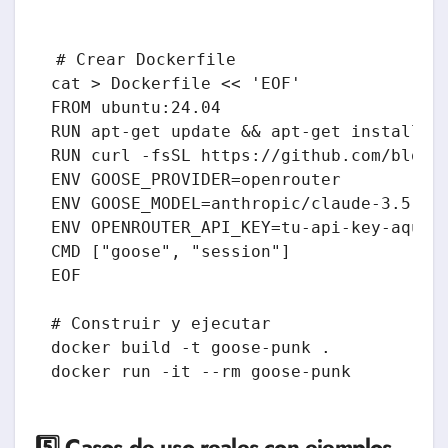
# Crear Dockerfile

cat > Dockerfile << 'EOF'

FROM ubuntu:24.04

RUN apt-get update && apt-get install -y
RUN curl -fsSL https://github.com/block/
ENV GOOSE_PROVIDER=openrouter

ENV GOOSE_MODEL=anthropic/claude-3.5-son
ENV OPENROUTER_API_KEY=tu-api-key-aquí

CMD ["goose", "session"]

EOF

# Construir y ejecutar

docker build -t goose-punk .

docker run -it --rm goose-punk
5️⃣ Casos de uso reales con ejemplos