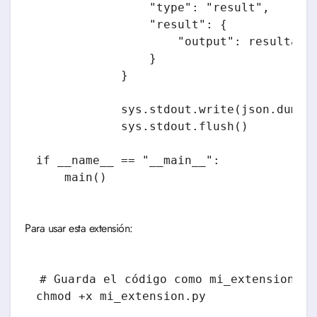
                "type": "result",

                "result": {

                    "output": resultado

                }

            }

            sys.stdout.write(json.dumps(
            sys.stdout.flush()

if __name__ == "__main__":

    main()
Para usar esta extensión:
# Guarda el código como mi_extension.py

chmod +x mi_extension.py
