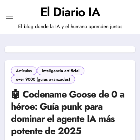
Saltar
El Diario IA
al
contenido
El blog donde la IA y el humano aprenden juntos
Artículos
inteligencia artificial
over 9000 (guias avanzadas)
🤖 Codename Goose de 0 a
héroe: Guía punk para
dominar el agente IA más
potente de 2025