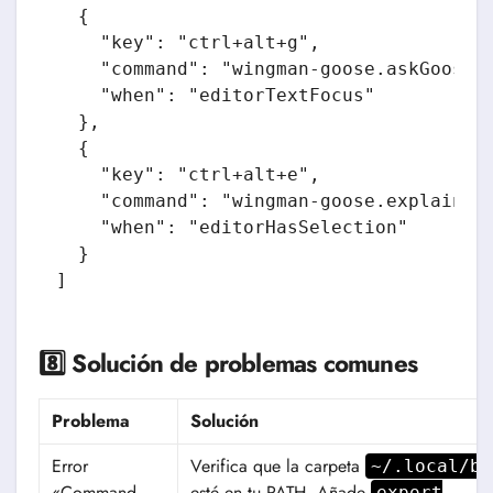
  {

    "key": "ctrl+alt+g",

    "command": "wingman-goose.askGoose",
    "when": "editorTextFocus"

  },

  {

    "key": "ctrl+alt+e",

    "command": "wingman-goose.explainCod
    "when": "editorHasSelection"

  }

]
8️⃣ Solución de problemas comunes
Problema
Solución
Error
Verifica que la carpeta
~/.local/bi
«Command
esté en tu PATH. Añade
export