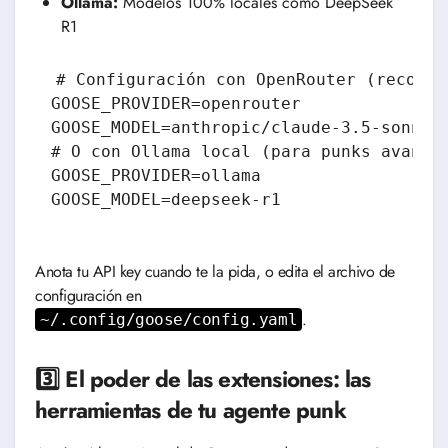
Ollama:
Modelos 100% locales como DeepSeek
R1
# Configuración con OpenRouter (recomen
GOOSE_PROVIDER=openrouter

GOOSE_MODEL=anthropic/claude-3.5-sonnet

# O con Ollama local (para punks avanzad
GOOSE_PROVIDER=ollama

GOOSE_MODEL=deepseek-r1
Anota tu API key cuando te la pida, o edita el archivo de
configuración en
.
~/.config/goose/config.yaml
3️⃣ El poder de las extensiones: las
herramientas de tu agente punk