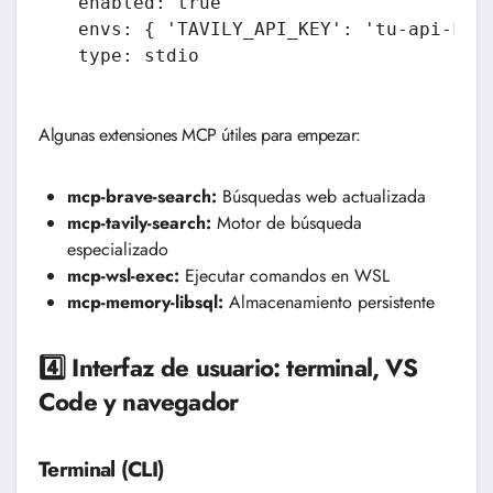
  enabled: true

  envs: { 'TAVILY_API_KEY': 'tu-api-key-
  type: stdio
Algunas extensiones MCP útiles para empezar:
mcp-brave-search:
Búsquedas web actualizada
mcp-tavily-search:
Motor de búsqueda
especializado
mcp-wsl-exec:
Ejecutar comandos en WSL
mcp-memory-libsql:
Almacenamiento persistente
4️⃣ Interfaz de usuario: terminal, VS
Code y navegador
Terminal (CLI)