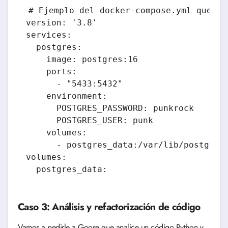
# Ejemplo del docker-compose.yml que Goo
version: '3.8'

services:

  postgres:

    image: postgres:16

    ports:

      - "5433:5432"

    environment:

      POSTGRES_PASSWORD: punkrock

      POSTGRES_USER: punk

    volumes:

      - postgres_data:/var/lib/postgresq
volumes:

  postgres_data:
Caso 3: Análisis y refactorización de código
Vamos a pedirle a Goose que analice un código Python y