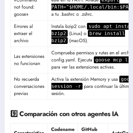
not found:
PATH="$HOME/.local/bin:$PAT
goose»
a tu .bashrc o .zshrc.
Errores al
Instala bzip2 con
sudo apt insta
extraer el
(Linux) o
bzip2
brew install
archivo
(macOS).
bzip2
Comprueba permisos y rutas en el archi
Las extensiones
config.yaml. Ejecuta
goose mcp li
no funcionan
para ver las extensiones activas.
No recuerda
Activa la extensión Memory y usa
goos
conversaciones
para continuar la última
session -r
previas
sesión.
9️⃣ Comparación con otros agentes IA
Codename
GitHub
Característica
AutoGen