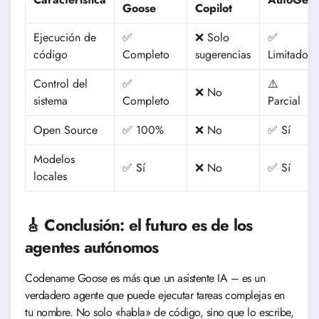
Goose
Copilot
Ejecución de
✅
❌ Solo
✅
código
Completo
sugerencias
Limitado
Control del
✅
⚠️
❌ No
sistema
Completo
Parcial
Open Source
✅ 100%
❌ No
✅ Sí
Modelos
✅ Sí
❌ No
✅ Sí
locales
🎸 Conclusión: el futuro es de los
agentes autónomos
Codename Goose es más que un asistente IA – es un
verdadero agente que puede ejecutar tareas complejas en
tu nombre. No solo «habla» de código, sino que lo escribe,