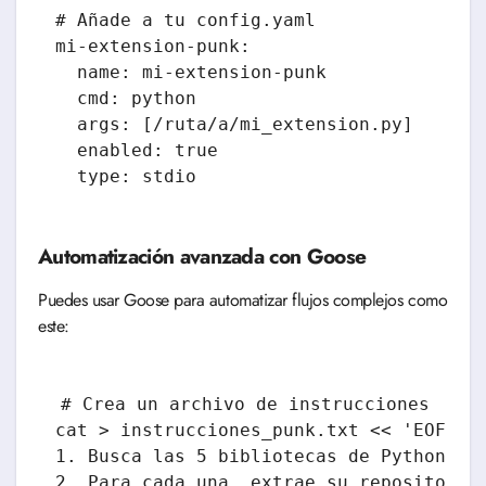
# Añade a tu config.yaml

mi-extension-punk:

  name: mi-extension-punk

  cmd: python

  args: [/ruta/a/mi_extension.py]

  enabled: true

  type: stdio
Automatización avanzada con Goose
Puedes usar Goose para automatizar flujos complejos como
este:
# Crea un archivo de instrucciones

cat > instrucciones_punk.txt << 'EOF'

1. Busca las 5 bibliotecas de Python más
2. Para cada una, extrae su repositorio 