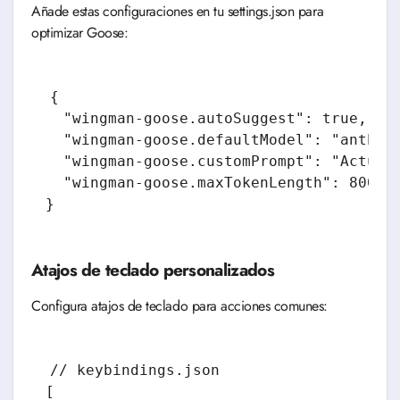
Añade estas configuraciones en tu settings.json para
optimizar Goose:
{

  "wingman-goose.autoSuggest": true,

  "wingman-goose.defaultModel": "anthrop
  "wingman-goose.customPrompt": "Actúa c
  "wingman-goose.maxTokenLength": 8000

}
Atajos de teclado personalizados
Configura atajos de teclado para acciones comunes:
// keybindings.json

[
