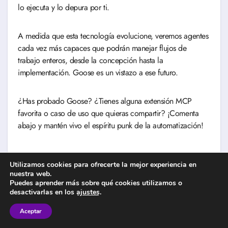
lo ejecuta y lo depura por ti.
A medida que esta tecnología evolucione, veremos agentes
cada vez más capaces que podrán manejar flujos de
trabajo enteros, desde la concepción hasta la
implementación. Goose es un vistazo a ese futuro.
¿Has probado Goose? ¿Tienes alguna extensión MCP
favorita o caso de uso que quieras compartir? ¡Comenta
abajo y mantén vivo el espíritu punk de la automatización!
Preguntas Frecuentes
Utilizamos cookies para ofrecerte la mejor experiencia en
¿Qué es Goose y por qué es el agente
nuestra web.
Puedes aprender más sobre qué cookies utilizamos o
IA más potente de 2025?
desactivarlas en los
ajustes
.
Goose es un agente IA de código abierto desarrollado por
Aceptar
Block (anteriormente Square) que combina LLMs con