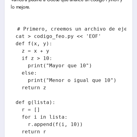
lo mejore.
# Primero, creemos un archivo de ejemplo
cat > codigo_feo.py << 'EOF'

def f(x, y):

  z = x + y

  if z > 10:

    print("Mayor que 10")

  else:

    print("Menor o igual que 10")

  return z

def g(lista):

  r = []

  for i in lista:

    r.append(f(i, 10))

  return r
