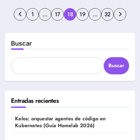
Paginación
1
…
17
18
19
…
32
de
entradas
Buscar
Buscar
Entradas recientes
Kelos: orquestar agentes de código en
Kubernetes (Guía Homelab 2026)