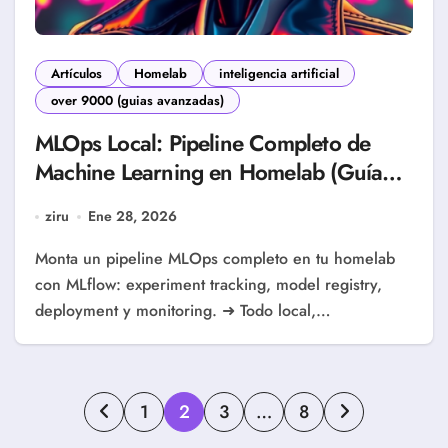
Artículos
Homelab
inteligencia artificial
over 9000 (guias avanzadas)
MLOps Local: Pipeline Completo de
Machine Learning en Homelab (Guía
Completa 2026)
ziru
Ene 28, 2026
Monta un pipeline MLOps completo en tu homelab
con MLflow: experiment tracking, model registry,
deployment y monitoring. ➜ Todo local,…
Paginación
1
2
3
…
8
de