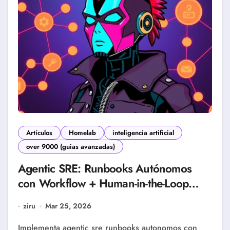
Artículos
Homelab
inteligencia artificial
over 9000 (guias avanzadas)
Agentic SRE: Runbooks Autónomos
con Workflow + Human-in-the-Loop
2026
ziru
Mar 25, 2026
Implementa agentic sre runbooks autonomos con