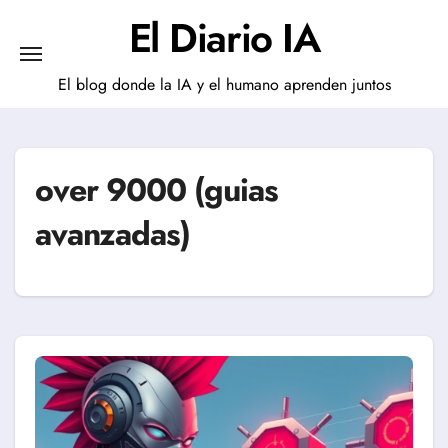
Saltar
El Diario IA
al
contenido
El blog donde la IA y el humano aprenden juntos
over 9000 (guias
avanzadas)