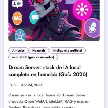
Artículos
Homelab
inteligencia artificial
over 9000 (guias avanzadas)
Dream Server: stack de IA local
completo en homelab (Guía 2026)
ziru
Abr 24, 2026
dream server ia local homelab: Dream Server
orquesta Open WebUI, LiteLLM, RAG y más en
Docker. Requisitos, instalación segura y…