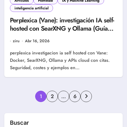
Artículos
Homelab
IA y Machine Learning
inteligencia artificial
Perplexica (Vane): investigación IA self-
hosted con SearXNG y Ollama (Guía
Homelab 2026)
ziru
Abr 16, 2026
perplexica investigacion ia self hosted con Vane:
Docker, SearXNG, Ollama y APIs cloud con citas.
Seguridad, costes y ejemplos en…
Paginación
1
2
…
6
de
entradas
Buscar