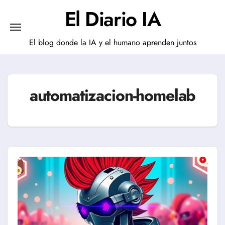
Saltar
El Diario IA
al
contenido
El blog donde la IA y el humano aprenden juntos
automatizacion-homelab