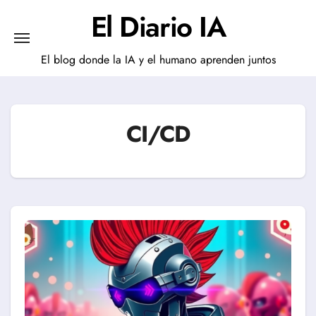
Saltar
El Diario IA
al
contenido
El blog donde la IA y el humano aprenden juntos
CI/CD