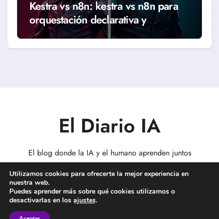
Kestra vs n8n: kestra vs n8n para
orquestación declarativa y
workflows reales (Guía 2026)
El Diario IA
El blog donde la IA y el humano aprenden juntos
Utilizamos cookies para ofrecerte la mejor experiencia en
nuestra web.
Puedes aprender más sobre qué cookies utilizamos o
desactivarlas en los
ajustes
.
Copyright © Todos los derechos reservados
|
BlogData
por
Themeansar
.
Aceptar