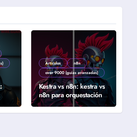
s)
Artículos
n8n
over 9000 (guias avanzadas)
:
Kestra vs n8n: kestra vs
n8n para orquestación
ab
declarativa y workflows
reales (Guía 2026)