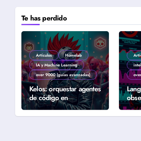
Te has perdido
Artículos
Homelab
Artí
IA y Machine Learning
inte
over 9000 (guias avanzadas)
ove
Kelos: orquestar agentes
Lang
de código en
obse
Kubernetes (Guía
agen
Homelab 2026)
real