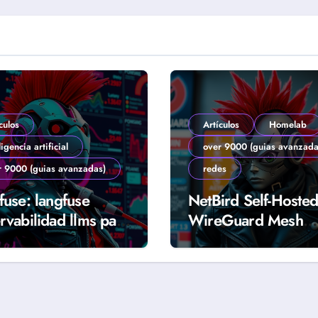
culos
Artículos
Homelab
ligencia artificial
over 9000 (guias avanzada
r 9000 (guias avanzadas)
redes
fuse: langfuse
NetBird Self-Hosted
rvabilidad llms para
WireGuard Mesh
tes y producción
Segura para Homel
 (Guía 2026)
(Guía 2026)