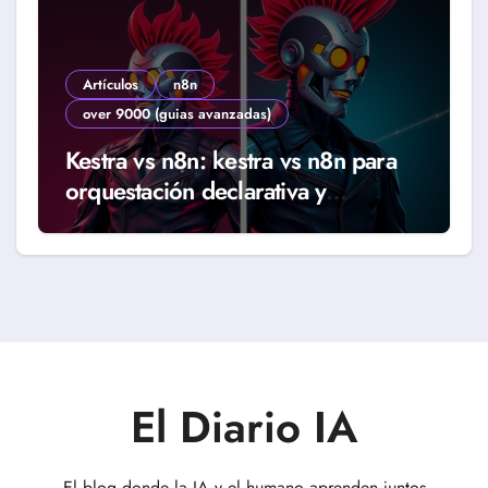
Artículos
n8n
over 9000 (guias avanzadas)
Kestra vs n8n: kestra vs n8n para
orquestación declarativa y
workflows reales (Guía 2026)
El Diario IA
El blog donde la IA y el humano aprenden juntos