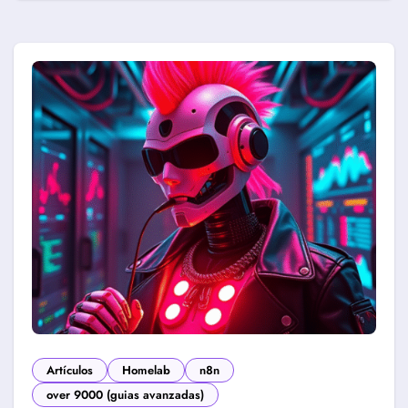
Artículos
Homelab
n8n
over 9000 (guias avanzadas)