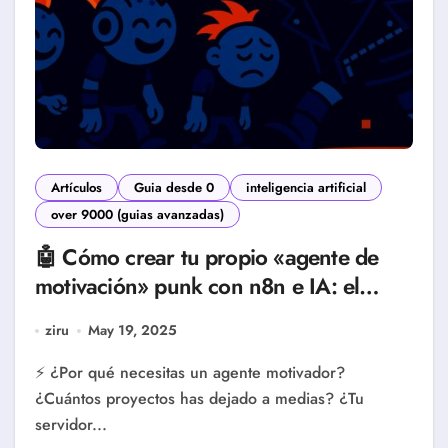
Artículos
Guia desde 0
inteligencia artificial
over 9000 (guias avanzadas)
🤖 Cómo crear tu propio «agente de
motivación» punk con n8n e IA: el
robot que te anima a terminar tus
ziru
May 19, 2025
proyectos
⚡️ ¿Por qué necesitas un agente motivador?
¿Cuántos proyectos has dejado a medias? ¿Tu
servidor...