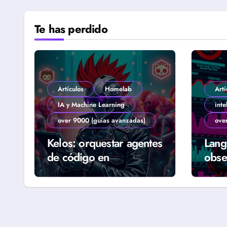
Te has perdido
Artículos
Homelab
Artí
IA y Machine Learning
inte
over 9000 (guias avanzadas)
ove
Kelos: orquestar agentes
Lang
de código en
obse
Kubernetes (Guía
agen
Homelab 2026)
real