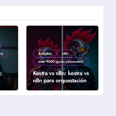
s)
Artículos
n8n
over 9000 (guias avanzadas)
:
Kestra vs n8n: kestra vs
n8n para orquestación
ab
declarativa y workflows
reales (Guía 2026)