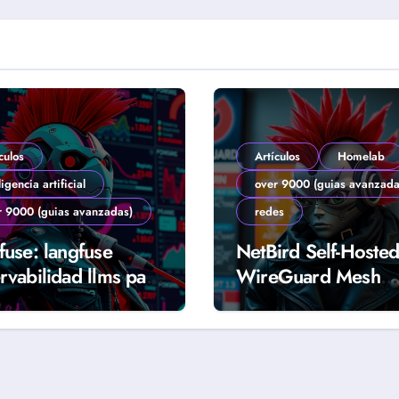
culos
Artículos
Homelab
ligencia artificial
over 9000 (guias avanzada
r 9000 (guias avanzadas)
redes
fuse: langfuse
NetBird Self-Hosted
rvabilidad llms para
WireGuard Mesh
tes y producción
Segura para Homel
 (Guía 2026)
(Guía 2026)