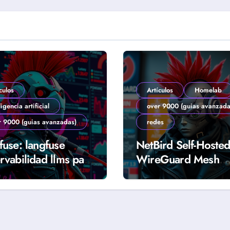
culos
Artículos
Homelab
ligencia artificial
over 9000 (guias avanzada
r 9000 (guias avanzadas)
redes
fuse: langfuse
NetBird Self-Hosted
rvabilidad llms para
WireGuard Mesh
tes y producción
Segura para Homel
 (Guía 2026)
(Guía 2026)