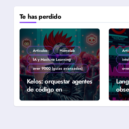
Te has perdido
Artículos
Homelab
Artí
IA y Machine Learning
inte
over 9000 (guias avanzadas)
ove
Kelos: orquestar agentes
Lang
de código en
obse
Kubernetes (Guía
agen
Homelab 2026)
real