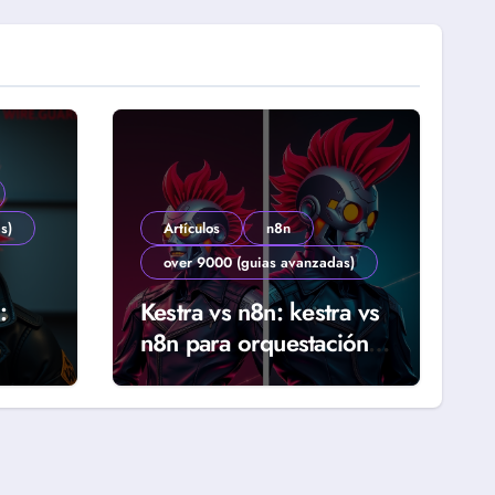
s)
Artículos
n8n
over 9000 (guias avanzadas)
:
Kestra vs n8n: kestra vs
n8n para orquestación
ab
declarativa y workflows
reales (Guía 2026)