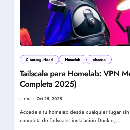
Ciberseguridad
Homelab
pfsense
Tailscale para Homelab: VPN Me
Completa 2025)
ziru
Oct 25, 2025
Accede a tu homelab desde cualquier lugar sin abrir puertos ni configurar VPNs complejas. Guía
completa de Tailscale: instalación Docker,…