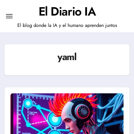
Saltar
El Diario IA
al
contenido
El blog donde la IA y el humano aprenden juntos
yaml