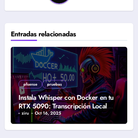
Entradas relacionadas
pfsense
pruebas
Instala Whisper con Docker en tu
RTX 5090: Transcripción Local
Gratis
ziru
Oct 16, 2025