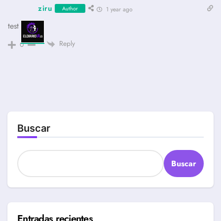
ziru
Author
1 year ago
test 2
Reply
0
Buscar
Buscar
Entradas recientes