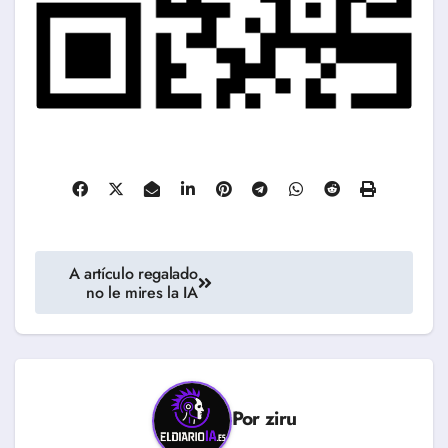
Navegación
A artículo regalado
no le mires la IA
de
entradas
Por
ziru