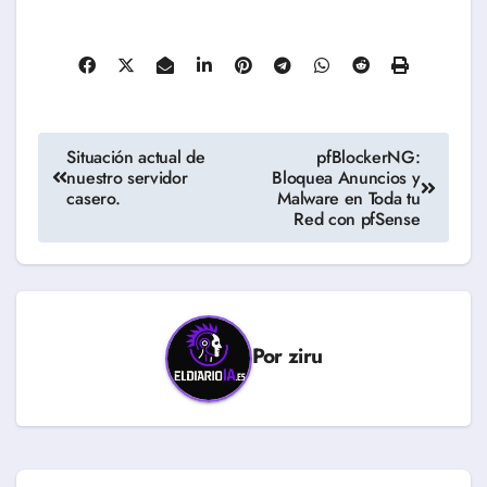
Navegación
Situación actual de
pfBlockerNG:
nuestro servidor
Bloquea Anuncios y
de
casero.
Malware en Toda tu
Red con pfSense
entradas
Por
ziru