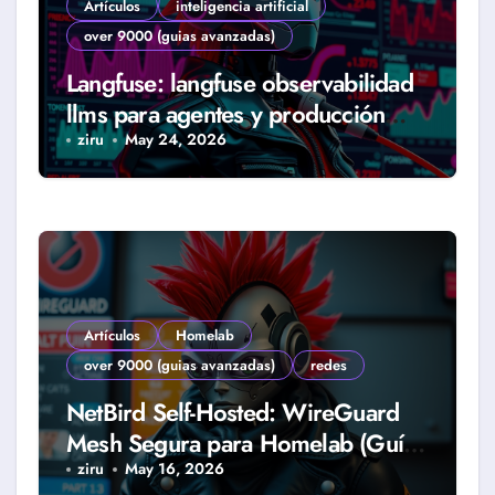
Artículos
inteligencia artificial
over 9000 (guias avanzadas)
Langfuse: langfuse observabilidad
llms para agentes y producción
real (Guía 2026)
ziru
May 24, 2026
Artículos
Homelab
over 9000 (guias avanzadas)
redes
NetBird Self-Hosted: WireGuard
Mesh Segura para Homelab (Guía
2026)
ziru
May 16, 2026