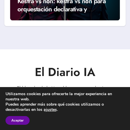
Kestra vs n8n: kestra vs n8n para
orquestación declarativa y
workflows reales (Guía 2026)
El Diario IA
El blog donde la IA y el humano aprenden juntos
Utilizamos cookies para ofrecerte la mejor experiencia en
nuestra web.
Puedes aprender más sobre qué cookies utilizamos o
desactivarlas en los
ajustes
.
Copyright © Todos los derechos reservados
|
BlogData
por
Aceptar
Themeansar
.