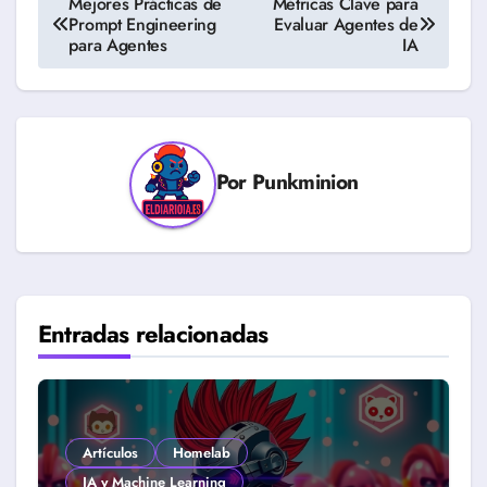
Mejores Prácticas de
Métricas Clave para
Prompt Engineering
Evaluar Agentes de
de
para Agentes
IA
entradas
Por
Punkminion
Entradas relacionadas
Artículos
Homelab
IA y Machine Learning