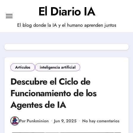
Saltar
El Diario IA
al
contenido
El blog donde la IA y el humano aprenden juntos
Artículos
inteligencia artificial
Descubre el Ciclo de
Funcionamiento de los
Agentes de IA
Por Punkminion
Jun 9, 2025
No hay comentarios