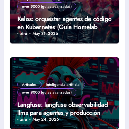
over 9000 (guias avanzadas)
Kelos: orquestar agentes de código
en Kubernetes (Guía Homelab
2026)
ziru
May 31, 2026
Artículos
inteligencia artificial
over 9000 (guias avanzadas)
Langfuse: langfuse observabilidad
llms para agentes y producción
real (Guía 2026)
ziru
May 24, 2026