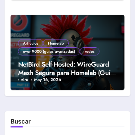
Artículos
Homelab
over 9000 (guias avanzadas)
redes
NetBird Self-Hosted: WireGuard
Mesh Segura para Homelab (Guía
2026)
ziru
May 16, 2026
Buscar