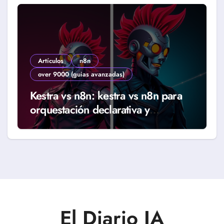
Artículos
n8n
over 9000 (guias avanzadas)
Kestra vs n8n: kestra vs n8n para
orquestación declarativa y
workflows reales (Guía 2026)
El Diario IA