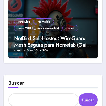
Artículos
Homelab
over 9000 (guias avanzadas)
redes
NetBird Self-Hosted: WireGuard
Mesh Segura para Homelab (Guía
2026)
ziru
May 16, 2026
Buscar
Buscar