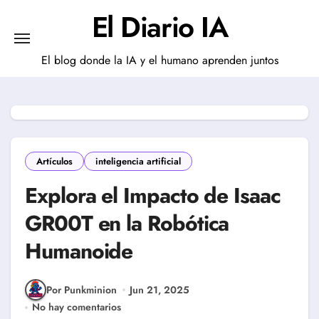
Saltar
El Diario IA
al
contenido
El blog donde la IA y el humano aprenden juntos
Artículos
inteligencia artificial
Explora el Impacto de Isaac
GR00T en la Robótica
Humanoide
Por Punkminion
Jun 21, 2025
No hay comentarios