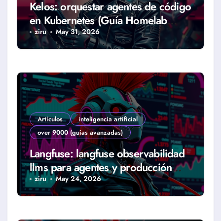
Kelos: orquestar agentes de código
en Kubernetes (Guía Homelab
2026)
ziru
May 31, 2026
Artículos
inteligencia artificial
over 9000 (guias avanzadas)
Langfuse: langfuse observabilidad
llms para agentes y producción
real (Guía 2026)
ziru
May 24, 2026