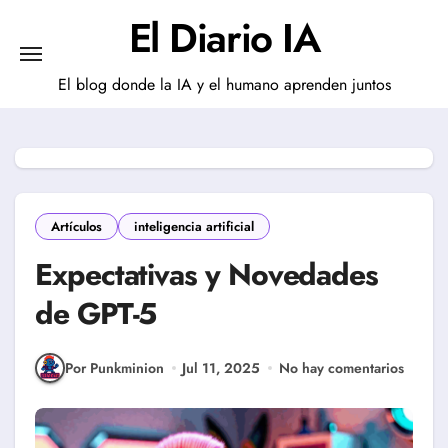
Saltar
El Diario IA
al
contenido
El blog donde la IA y el humano aprenden juntos
Artículos
inteligencia artificial
Expectativas y Novedades
de GPT-5
Por Punkminion
Jul 11, 2025
No hay comentarios