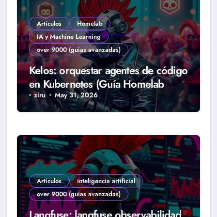
Artículos
Homelab
IA y Machine Learning
over 9000 (guias avanzadas)
Kelos: orquestar agentes de código
en Kubernetes (Guía Homelab
2026)
ziru
May 31, 2026
Artículos
inteligencia artificial
over 9000 (guias avanzadas)
Langfuse: langfuse observabilidad