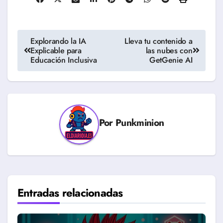
Navegación
Explorando la IA
Lleva tu contenido a
Explicable para
las nubes con
de
Educación Inclusiva
GetGenie AI
entradas
Por
Punkminion
Entradas relacionadas