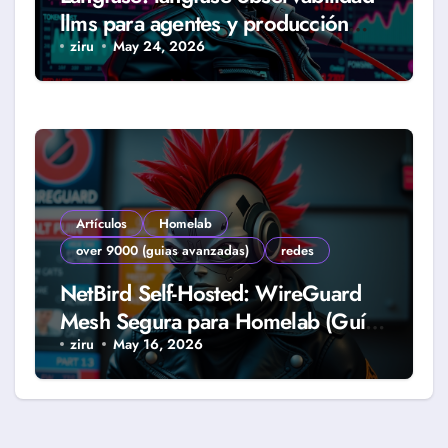
llms para agentes y producción
real (Guía 2026)
ziru
May 24, 2026
Artículos
Homelab
over 9000 (guias avanzadas)
redes
NetBird Self-Hosted: WireGuard
Mesh Segura para Homelab (Guía
2026)
ziru
May 16, 2026