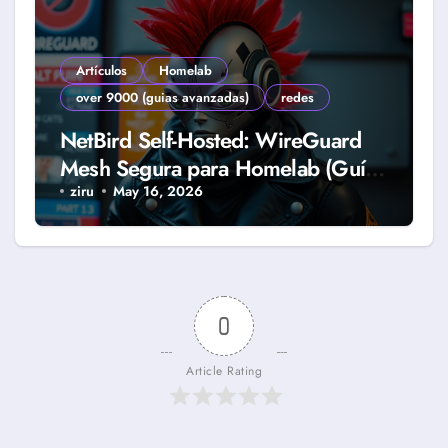
Artículos
Homelab
over 9000 (guias avanzadas)
redes
NetBird Self-Hosted: WireGuard
Mesh Segura para Homelab (Guía
2026)
ziru
May 16, 2026
0
Article Rating