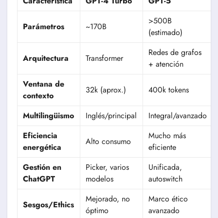
Característica
GPT-4 Turbo
GPT-5
>500B
Parámetros
~170B
(estimado)
Redes de grafos
Arquitectura
Transformer
+ atención
Ventana de
32k (aprox.)
400k tokens
contexto
Multilingüismo
Inglés/principal
Integral/avanzado
Eficiencia
Mucho más
Alto consumo
energética
eficiente
Gestión en
Picker, varios
Unificada,
ChatGPT
modelos
autoswitch
Mejorado, no
Marco ético
Sesgos/Ethics
óptimo
avanzado