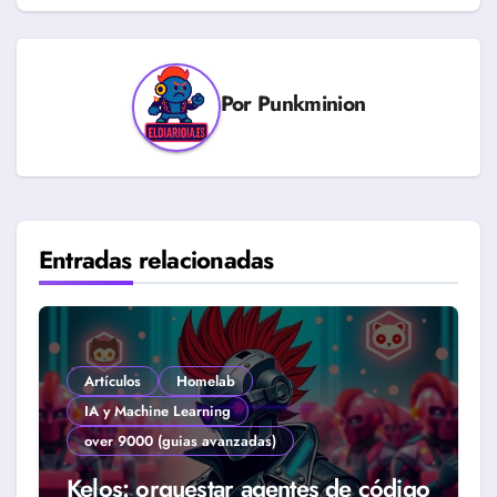
Por
Punkminion
Entradas relacionadas
Artículos
Homelab
IA y Machine Learning
over 9000 (guias avanzadas)
Kelos: orquestar agentes de código