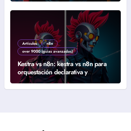
Artículos
n8n
over 9000 (guias avanzadas)
Kestra vs n8n: kestra vs n8n para
orquestación declarativa y
workflows reales (Guía 2026)