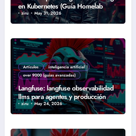
en Kubernetes (Guía Homelab
2026)
ziru
May 31, 2026
Artículos
inteligencia artificial
over 9000 (guias avanzadas)
Langfuse: langfuse observabilidad
llms para agentes y producción
real (Guía 2026)
ziru
May 24, 2026