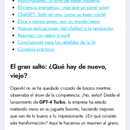
Multilingüismo: la torre de Babel moderna
Eficiencia energética, ¡más que un panel solar!
ChatGPT: Todo en uno, como un buen cóctel
Ética y menos sesgo: por un mundo mejor
Nuevas aplicaciones: del chatbot a la revolución
Resumen con sabor a punk
Conclusiones para los rebeldes de la IA
Consejos prácticos
El gran salto: ¿Qué hay de nuevo,
viejo?
OpenAI no se ha quedado cruzado de brazos mientras
observaba el show de la competencia. ¡No, señor! Desde el
lanzamiento de
GPT-4 Turbo
, la empresa ha estado
metiendo mano en su juguete favorito, haciendo mejoras
que van de lo bueno a lo impresionante. ¿En qué consiste
esta transformación? Aquí te hacemos un resumen al grano.