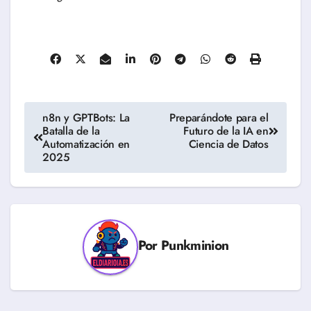
Navegación
n8n y GPTBots: La
Preparándote para el
Batalla de la
Futuro de la IA en
de
Automatización en
Ciencia de Datos
2025
entradas
Por
Punkminion