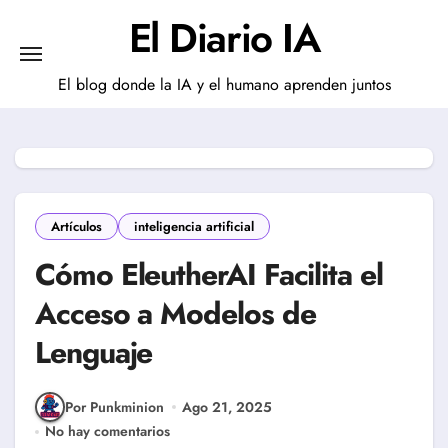
Saltar
El Diario IA
al
contenido
El blog donde la IA y el humano aprenden juntos
Artículos
inteligencia artificial
Cómo EleutherAI Facilita el
Acceso a Modelos de
Lenguaje
Por Punkminion
Ago 21, 2025
No hay comentarios