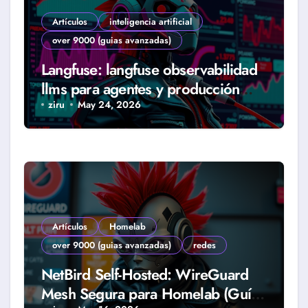
Artículos
inteligencia artificial
over 9000 (guias avanzadas)
Langfuse: langfuse observabilidad
llms para agentes y producción
real (Guía 2026)
ziru
May 24, 2026
Artículos
Homelab
over 9000 (guias avanzadas)
redes
NetBird Self-Hosted: WireGuard
Mesh Segura para Homelab (Guía