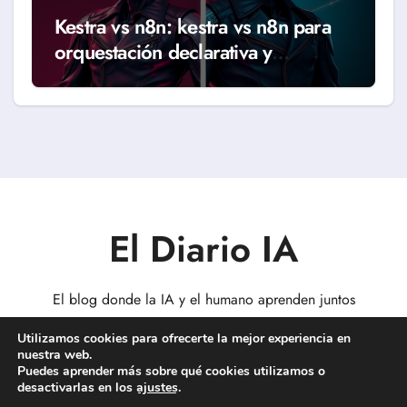
Kestra vs n8n: kestra vs n8n para
orquestación declarativa y
workflows reales (Guía 2026)
El Diario IA
El blog donde la IA y el humano aprenden juntos
Utilizamos cookies para ofrecerte la mejor experiencia en
nuestra web.
Puedes aprender más sobre qué cookies utilizamos o
desactivarlas en los
ajustes
.
Copyright © Todos los derechos reservados
|
BlogData
por