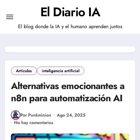
Saltar
El Diario IA
al
contenido
El blog donde la IA y el humano aprenden juntos
Artículos
inteligencia artificial
Alternativas emocionantes a
n8n para automatización AI
Por Punkminion
Ago 24, 2025
No hay comentarios