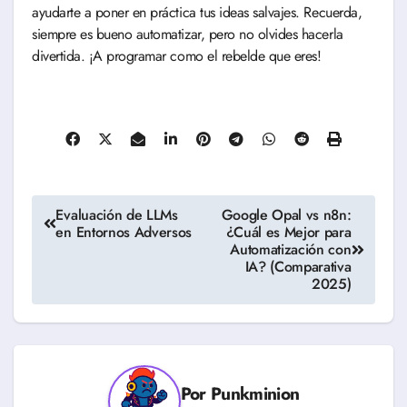
ayudarte a poner en práctica tus ideas salvajes. Recuerda,
siempre es bueno automatizar, pero no olvides hacerla
divertida. ¡A programar como el rebelde que eres!
Navegación
Evaluación de LLMs
Google Opal vs n8n:
en Entornos Adversos
¿Cuál es Mejor para
de
Automatización con
IA? (Comparativa
entradas
2025)
Por
Punkminion