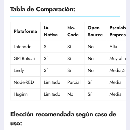
Tabla de Comparación:
IA
No-
Open
Escalabil
Plataforma
Nativa
Code
Source
Empresar
Latenode
Sí
Sí
No
Alta
GPTBots.ai
Sí
Sí
No
Muy alta
Lindy
Sí
Sí
No
Media/alt
Node-RED
Limitado
Parcial
Sí
Media
Huginn
Limitado
No
Sí
Media
Elección recomendada según caso de
uso: