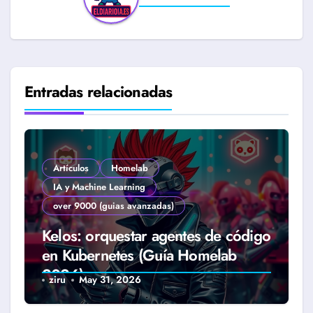
Entradas relacionadas
Artículos
Homelab
IA y Machine Learning
over 9000 (guias avanzadas)
Kelos: orquestar agentes de código
en Kubernetes (Guía Homelab
2026)
ziru
May 31, 2026