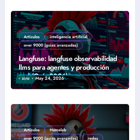
Artículos
inteligencia artificial
over 9000 (guias avanzadas)
Langfuse: langfuse observabilidad
llms para agentes y producción
real (Guía 2026)
ziru
May 24, 2026
Artículos
Homelab
over 9000 (guias avanzadas)
redes