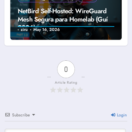
NetBird Self-Hosted: WireGuard
Mesh Segura para Homelab (Guía
2026)
ziru
May 16, 2026
0
Article Rating
Subscribe
Login