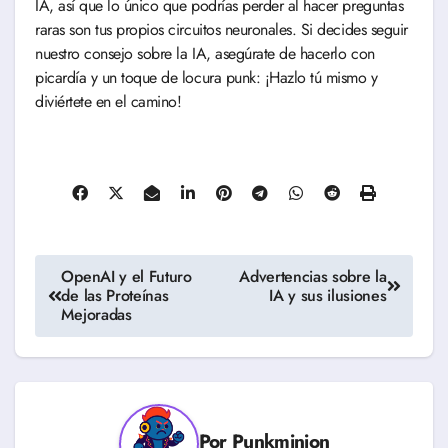
IA, así que lo único que podrías perder al hacer preguntas
raras son tus propios circuitos neuronales. Si decides seguir
nuestro consejo sobre la IA, asegúrate de hacerlo con
picardía y un toque de locura punk: ¡Hazlo tú mismo y
diviértete en el camino!
Navegación
OpenAI y el Futuro
Advertencias sobre la
de las Proteínas
IA y sus ilusiones
de
Mejoradas
entradas
Por
Punkminion