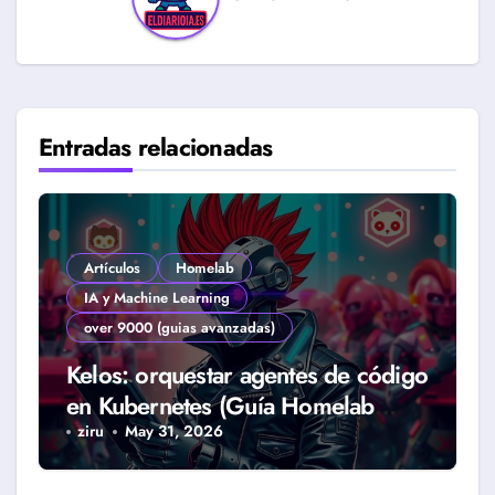
Entradas relacionadas
Artículos
Homelab
IA y Machine Learning
over 9000 (guias avanzadas)
Kelos: orquestar agentes de código
en Kubernetes (Guía Homelab
2026)
ziru
May 31, 2026