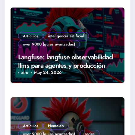
Artículos
inteligencia artificial
over 9000 (guias avanzadas)
Langfuse: langfuse observabilidad
llms para agentes y producción
real (Guía 2026)
ziru
May 24, 2026
Artículos
Homelab
over 9000 (guias avanzadas)
redes