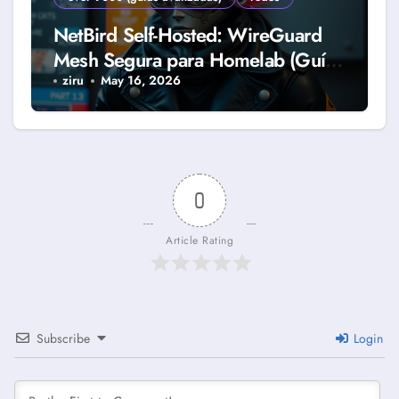
NetBird Self-Hosted: WireGuard
Mesh Segura para Homelab (Guía
2026)
ziru
May 16, 2026
0
Article Rating
Subscribe
Login