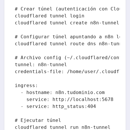
# Crear túnel (autenticación con Cloudfl
cloudflared tunnel login

cloudflared tunnel create n8n-tunnel

# Configurar túnel apuntando a n8n local
cloudflared tunnel route dns n8n-tunnel 
# Archivo config (~/.cloudflared/config.
tunnel: n8n-tunnel

credentials-file: /home/user/.cloudflare
ingress:

  - hostname: n8n.tudominio.com

    service: http://localhost:5678

  - service: http_status:404

# Ejecutar túnel
