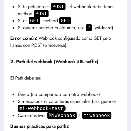
Si tu petición es
, el webhook debe tener
POST
method
POST
Si es
, method
GET
GET
Si quieres aceptar cualquiera, usa
(wildcard)
*
Error común:
Webhook configurado como GET pero
llamas con POST (o viceversa).
2. Path del webhook (Webhook URL suffix)
El Path debe ser:
Único (no compartido con otro webhook)
Sin espacios ni caracteres especiales (usa guiones:
)
mi-webhook-test
Case-sensitive:
≠
MiWebhook
miwebhook
Buenas prácticas para paths: