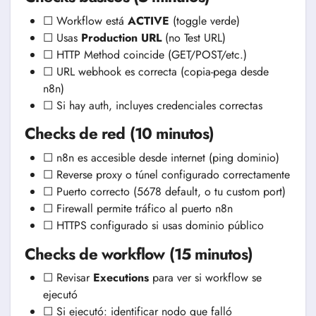
☐ Workflow está
ACTIVE
(toggle verde)
☐ Usas
Production URL
(no Test URL)
☐ HTTP Method coincide (GET/POST/etc.)
☐ URL webhook es correcta (copia-pega desde
n8n)
☐ Si hay auth, incluyes credenciales correctas
Checks de red (10 minutos)
☐ n8n es accesible desde internet (ping dominio)
☐ Reverse proxy o túnel configurado correctamente
☐ Puerto correcto (5678 default, o tu custom port)
☐ Firewall permite tráfico al puerto n8n
☐ HTTPS configurado si usas dominio público
Checks de workflow (15 minutos)
☐ Revisar
Executions
para ver si workflow se
ejecutó
☐ Si ejecutó: identificar nodo que falló