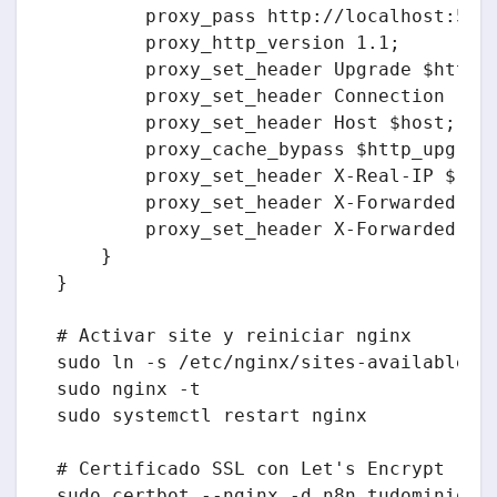
        proxy_pass http://localhost:5678
        proxy_http_version 1.1;

        proxy_set_header Upgrade $http_u
        proxy_set_header Connection 'upg
        proxy_set_header Host $host;

        proxy_cache_bypass $http_upgrade
        proxy_set_header X-Real-IP $remo
        proxy_set_header X-Forwarded-For
        proxy_set_header X-Forwarded-Pro
    }

}

# Activar site y reiniciar nginx

sudo ln -s /etc/nginx/sites-available/n8
sudo nginx -t

sudo systemctl restart nginx

# Certificado SSL con Let's Encrypt
