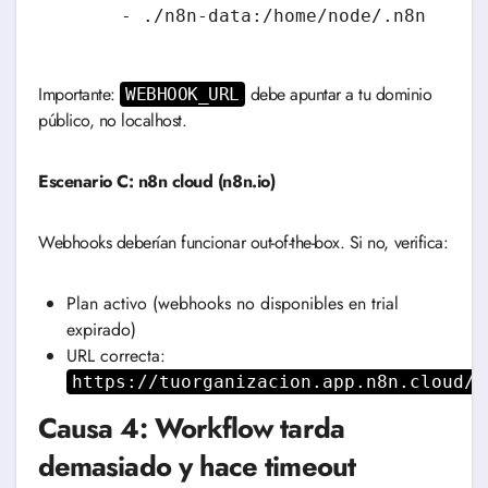
Importante:
debe apuntar a tu dominio
WEBHOOK_URL
público, no localhost.
Escenario C: n8n cloud (n8n.io)
Webhooks deberían funcionar out-of-the-box. Si no, verifica:
Plan activo (webhooks no disponibles en trial
expirado)
URL correcta:
https://tuorganizacion.app.n8n.cloud/w
Causa 4: Workflow tarda
demasiado y hace timeout