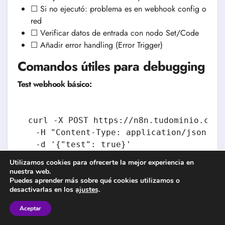
☐ Si no ejecutó: problema es en webhook config o
red
☐ Verificar datos de entrada con nodo Set/Code
☐ Añadir error handling (Error Trigger)
Comandos útiles para debugging
Test webhook básico:
curl -X POST https://n8n.tudominio.com/
  -H "Content-Type: application/json" \

Utilizamos cookies para ofrecerte la mejor experiencia en
nuestra web.
Test con autenticación:
Puedes aprender más sobre qué cookies utilizamos o
desactivarlas en los
ajustes
.
Aceptar
curl -X POST https://n8n.tudominio.com/