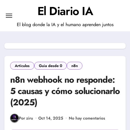
Saltar
El Diario IA
al
contenido
El blog donde la IA y el humano aprenden juntos
Artículos
Guia desde 0
n8n
n8n webhook no responde:
5 causas y cómo solucionarlo
(2025)
Por ziru
Oct 14, 2025
No hay comentarios