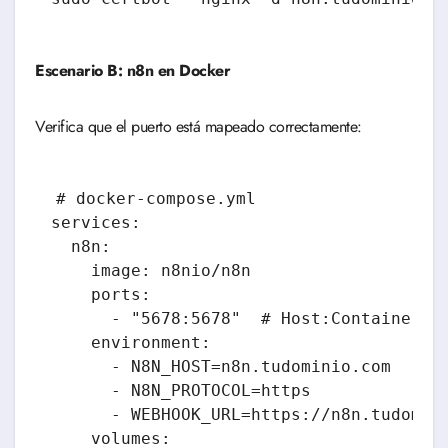
Escenario B: n8n en Docker
Verifica que el puerto está mapeado correctamente:
# docker-compose.yml

services:

  n8n:

    image: n8nio/n8n

    ports:

      - "5678:5678"  # Host:Container

    environment:

      - N8N_HOST=n8n.tudominio.com

      - N8N_PROTOCOL=https

      - WEBHOOK_URL=https://n8n.tudomini
    volumes:
