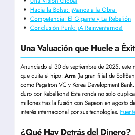
Una Visión Global
Hacia la Bolsa: ¡Manos a la Obra!
Competencia: El Gigante y La Rebelión
Conclusión Punk: ¡A Reinventarnos!
Una Valuación que Huele a Éxit
Anunciado el 30 de septiembre de 2025, este 
que quita el hipo:
Arm
(la gran filial de SoftBa
como Pegatron VC y Korea Development Bank. E
duro por Rebellions! Esta ronda no solo duplic
millones tras la fusión con Sapeon en agosto de
interés internacional por sus tecnologías.
Fuent
¿Qué Hay Detrás del Dinero?