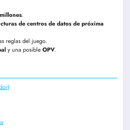
millones
.
ucturas de centros de datos de próxima
s reglas del juego.
bal
y una posible
OPV
.
dor)
ra