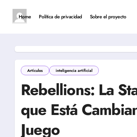
Saltar
al
contenido
Home
Política de privacidad
Sobre el proyecto
Artículos
inteligencia artificial
Rebellions: La St
que Está Cambian
Juego