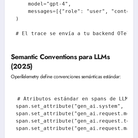
    model="gpt-4",

    messages=[{"role": "user", "content"
)

Semantic Conventions para LLMs
(2025)
OpenTelemetry define convenciones semánticas estándar:
# Atributos estándar en spans de LLM

span.set_attribute("gen_ai.system", "ope
span.set_attribute("gen_ai.request.model
span.set_attribute("gen_ai.request.tempe
span.set_attribute("gen_ai.request.max_t