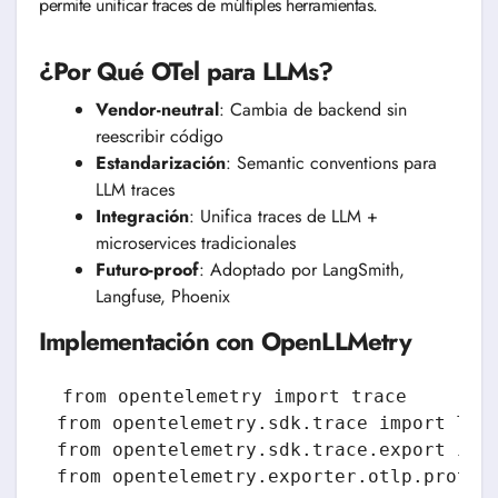
permite unificar traces de múltiples herramientas.
¿Por Qué OTel para LLMs?
Vendor-neutral
: Cambia de backend sin
reescribir código
Estandarización
: Semantic conventions para
LLM traces
Integración
: Unifica traces de LLM +
microservices tradicionales
Futuro-proof
: Adoptado por LangSmith,
Langfuse, Phoenix
Implementación con OpenLLMetry
from opentelemetry import trace

from opentelemetry.sdk.trace import Trac
from opentelemetry.sdk.trace.export impo
from opentelemetry.exporter.otlp.proto.g