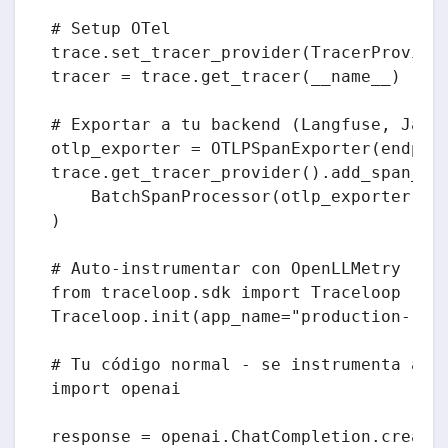
# Setup OTel

trace.set_tracer_provider(TracerProvider
tracer = trace.get_tracer(__name__)

# Exportar a tu backend (Langfuse, Jaege
otlp_exporter = OTLPSpanExporter(endpoin
trace.get_tracer_provider().add_span_pro
    BatchSpanProcessor(otlp_exporter)

)

# Auto-instrumentar con OpenLLMetry

from traceloop.sdk import Traceloop

Traceloop.init(app_name="production-rag"
# Tu código normal - se instrumenta auto
import openai

response = openai.ChatCompletion.create(