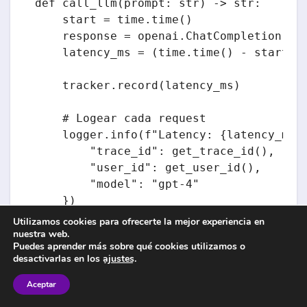
def call_llm(prompt: str) -> str:

    start = time.time()

    response = openai.ChatCompletion.cre
    latency_ms = (time.time() - start) *
    tracker.record(latency_ms)

    # Logear cada request

    logger.info(f"Latency: {latency_ms:.
        "trace_id": get_trace_id(),

        "user_id": get_user_id(),

        "model": "gpt-4"

    })

Utilizamos cookies para ofrecerte la mejor experiencia en
    return response.choices[0].message.c
nuestra web.
Puedes aprender más sobre qué cookies utilizamos o
desactivarlas en los
ajustes
.
# Cada minuto, reportar percentiles

import sched

Aceptar
scheduler = sched.scheduler(time.time, t