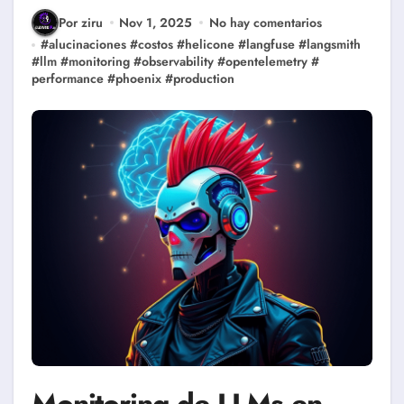
Por ziru
Nov 1, 2025
No hay comentarios
#
alucinaciones
#
costos
#
helicone
#
langfuse
#
langsmith
#
llm
#
monitoring
#
observability
#
opentelemetry
#
performance
#
phoenix
#
production
Monitoring de LLMs en