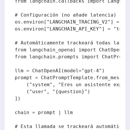
from langchain.callbacks import LangChai
# Configuración (no añade latencia)

os.environ["LANGCHAIN_TRACING_V2"] = "tr
os.environ["LANGCHAIN_API_KEY"] = "tu-ap
# Automáticamente trackeará todas las ll
from langchain_openai import ChatOpenAI

from langchain.prompts import ChatPrompt
llm = ChatOpenAI(model="gpt-4")

prompt = ChatPromptTemplate.from_message
    ("system", "Eres un asistente expert
    ("user", "{question}")

])

chain = prompt | llm

# Esta llamada se trackeará automáticame