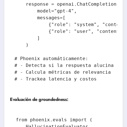
    response = openai.ChatCompletion.cre
        model="gpt-4",

        messages=[

            {"role": "system", "content"
            {"role": "user", "content": 
        ]

    )

# Phoenix automáticamente:

# - Detecta si la respuesta alucina (no 
# - Calcula métricas de relevancia

Evaluación de groundedness:
from phoenix.evals import (

    HallucinationEvaluator,
