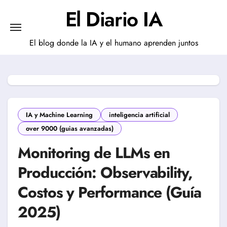
Saltar
El Diario IA
al
contenido
El blog donde la IA y el humano aprenden juntos
IA y Machine Learning
inteligencia artificial
over 9000 (guias avanzadas)
Monitoring de LLMs en
Producción: Observability,
Costos y Performance (Guía
2025)