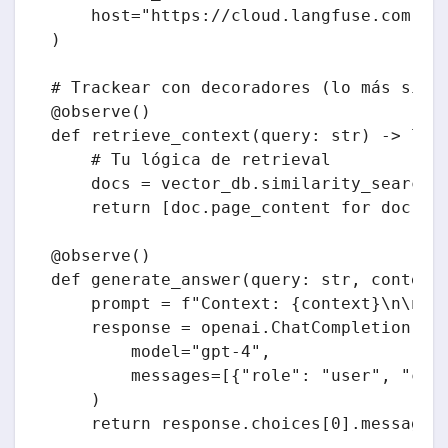
    host="https://cloud.langfuse.com"  #
)

# Trackear con decoradores (lo más simpl
@observe()

def retrieve_context(query: str) -> list
    # Tu lógica de retrieval

    docs = vector_db.similarity_search(q
    return [doc.page_content for doc in 
@observe()

def generate_answer(query: str, context:
    prompt = f"Context: {context}\n\nQue
    response = openai.ChatCompletion.cre
        model="gpt-4",

        messages=[{"role": "user", "cont
    )

    return response.choices[0].message.c