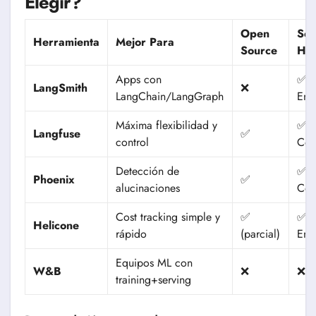
Elegir?
Open
Self
Herramienta
Mejor Para
Source
Hos
Apps con
✅
LangSmith
❌
LangChain/LangGraph
Ente
Máxima flexibilidad y
✅
Langfuse
✅
control
Com
Detección de
✅
Phoenix
✅
alucinaciones
Com
Cost tracking simple y
✅
✅
Helicone
rápido
(parcial)
Ente
Equipos ML con
W&B
❌
❌
training+serving