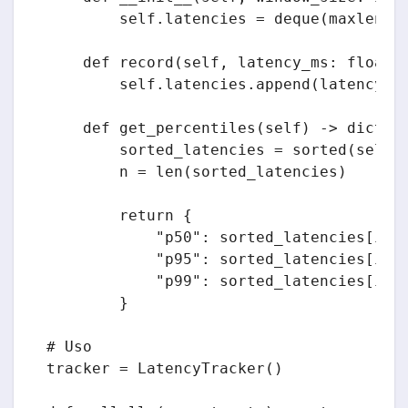
        self.latencies = deque(maxlen=wi
    def record(self, latency_ms: float):
        self.latencies.append(latency_ms
    def get_percentiles(self) -> dict:

        sorted_latencies = sorted(self.l
        n = len(sorted_latencies)

        return {

            "p50": sorted_latencies[int(
            "p95": sorted_latencies[int(
            "p99": sorted_latencies[int(
        }

# Uso

tracker = LatencyTracker()
