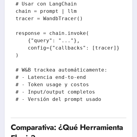
# Usar con LangChain

chain = prompt | llm

tracer = WandbTracer()

response = chain.invoke(

    {"query": "..."},

    config={"callbacks": [tracer]}

)

# W&B trackea automáticamente:

# - Latencia end-to-end

# - Token usage y costos

# - Input/output completos

Comparativa: ¿Qué Herramienta