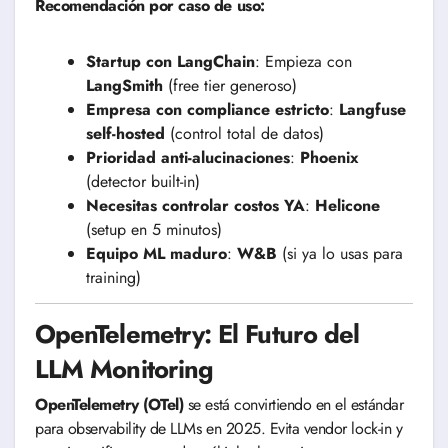
Recomendación por caso de uso:
Startup con LangChain
: Empieza con
LangSmith
(free tier generoso)
Empresa con compliance estricto
:
Langfuse
self-hosted
(control total de datos)
Prioridad anti-alucinaciones
:
Phoenix
(detector built-in)
Necesitas controlar costos YA
:
Helicone
(setup en 5 minutos)
Equipo ML maduro
:
W&B
(si ya lo usas para
training)
OpenTelemetry: El Futuro del
LLM Monitoring
OpenTelemetry (OTel)
se está convirtiendo en el estándar
para observability de LLMs en 2025. Evita vendor lock-in y