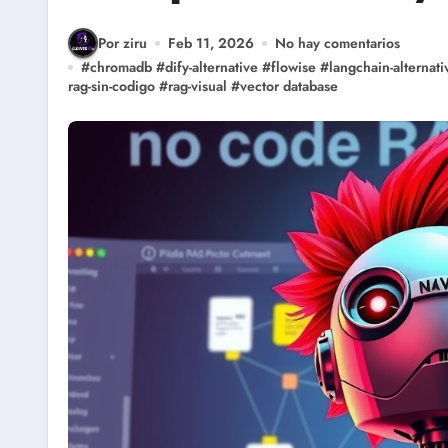
Por ziru
Feb 11, 2026
No hay comentarios
#
chromadb
#
dify-alternative
#
flowise
#
langchain-alternati
rag-sin-codigo
#
rag-visual
#
vector database