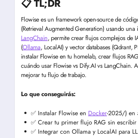
📋 TL;DR
Flowise es un framework open-source de código bajo/sin código para construir aplicaciones RAG
(Retrieval Augmented Generation) usando una in
LangChain
, permite crear flujos complejos de I
(
Ollama
, LocalAI) y vector databases (Qdrant,
instalar Flowise en tu homelab, crear flujos RA
cuándo usar Flowise vs Dify.AI vs LangChain. 
mejorar tu flujo de trabajo.
Lo que conseguirás:
✅ Instalar Flowise en
Docker
-2025/) en 
✅ Crear tu primer flujo RAG sin escribir
✅ Integrar con Ollama y LocalAI para LL