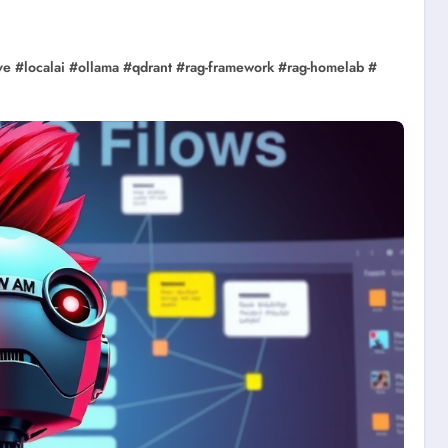
ve
#
localai
#
ollama
#
qdrant
#
rag-framework
#
rag-homelab
#