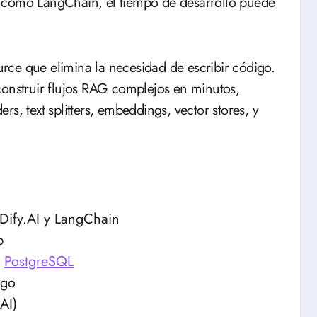
 como LangChain, el tiempo de desarrollo puede
ce que elimina la necesidad de escribir código.
construir flujos RAG complejos en minutos,
 text splitters, embeddings, vector stores, y
Dify.AI y LangChain
b
n
PostgreSQL
igo
AI)