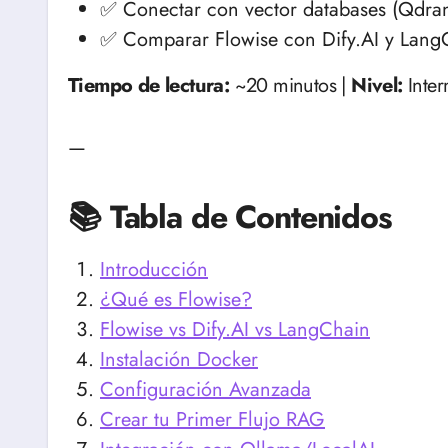
✅ Conectar con vector databases (Qdra
✅ Comparar Flowise con Dify.AI y Lang
Tiempo de lectura:
~20 minutos |
Nivel:
Inter
—
📚 Tabla de Contenidos
Introducción
¿Qué es Flowise?
Flowise vs Dify.AI vs LangChain
Instalación Docker
Configuración Avanzada
Crear tu Primer Flujo RAG