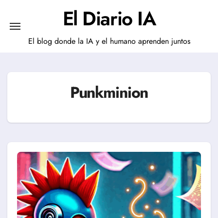
Saltar
El Diario IA
al
contenido
El blog donde la IA y el humano aprenden juntos
Punkminion