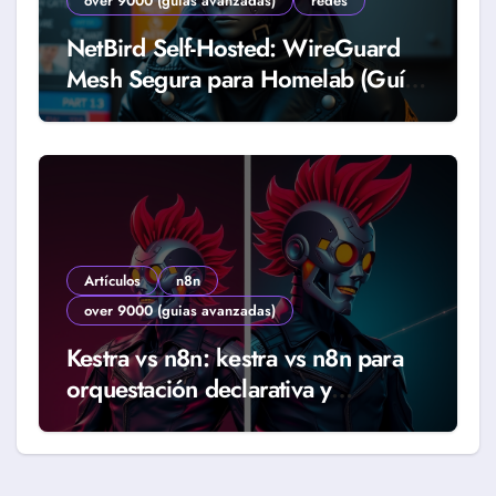
over 9000 (guias avanzadas)
redes
NetBird Self-Hosted: WireGuard
Mesh Segura para Homelab (Guía
2026)
Artículos
n8n
over 9000 (guias avanzadas)
Kestra vs n8n: kestra vs n8n para
orquestación declarativa y
workflows reales (Guía 2026)