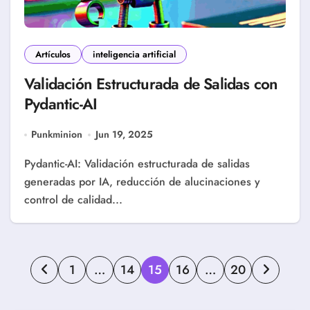
Artículos
inteligencia artificial
Validación Estructurada de Salidas con
Pydantic-AI
Punkminion
Jun 19, 2025
Pydantic-AI: Validación estructurada de salidas
generadas por IA, reducción de alucinaciones y
control de calidad...
Paginación
1
…
14
15
16
…
20
de