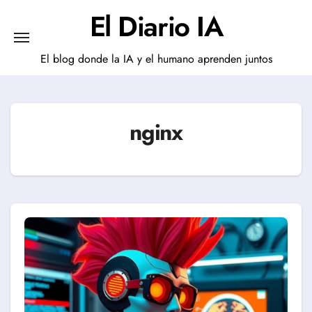
Saltar
El Diario IA
al
contenido
El blog donde la IA y el humano aprenden juntos
nginx