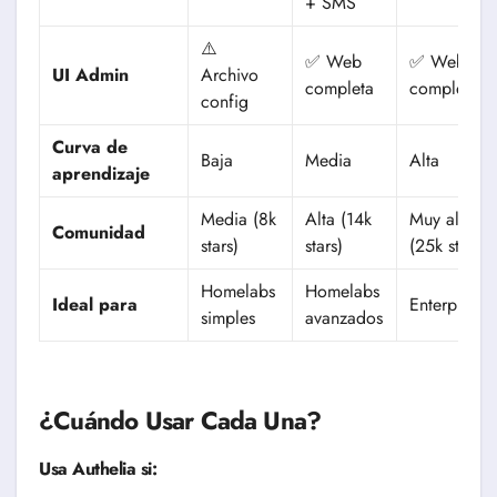
+ SMS
⚠️
✅ Web
✅ Web
UI Admin
Archivo
completa
completa
config
Curva de
Baja
Media
Alta
aprendizaje
Media (8k
Alta (14k
Muy alta
Comunidad
stars)
stars)
(25k stars)
Homelabs
Homelabs
Ideal para
Enterprise
simples
avanzados
¿Cuándo Usar Cada Una?
Usa Authelia si: