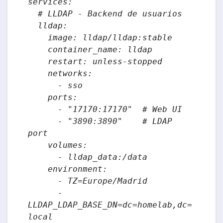
services:

  # LLDAP - Backend de usuarios

  lldap:

    image: lldap/lldap:stable

    container_name: lldap

    restart: unless-stopped

    networks:

      - sso

    ports:

      - "17170:17170"  # Web UI

      - "3890:3890"    # LDAP 
port

    volumes:

      - lldap_data:/data

    environment:

      - TZ=Europe/Madrid

      - 
LLDAP_LDAP_BASE_DN=dc=homelab,dc=
local
