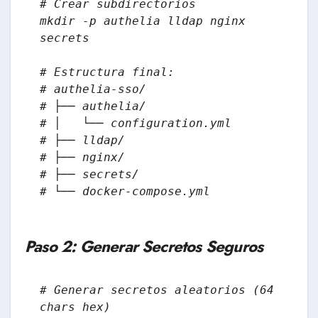
# Crear subdirectorios

mkdir -p authelia lldap nginx 
secrets

# Estructura final:

# authelia-sso/

# ├── authelia/

# │   └── configuration.yml

# ├── lldap/

# ├── nginx/

# ├── secrets/

# └── docker-compose.yml
Paso 2: Generar Secretos Seguros
# Generar secretos aleatorios (64 
chars hex)
