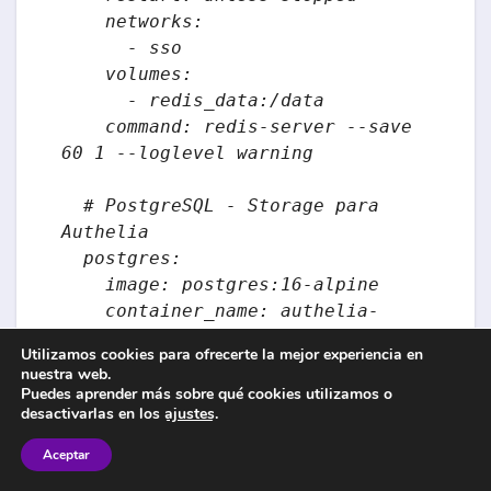
    networks:

      - sso

    volumes:

      - redis_data:/data

    command: redis-server --save 
60 1 --loglevel warning

  # PostgreSQL - Storage para 
Authelia

  postgres:

    image: postgres:16-alpine

    container_name: authelia-
postgres

Utilizamos cookies para ofrecerte la mejor experiencia en
    restart: unless-stopped

nuestra web.
    networks:

Puedes aprender más sobre qué cookies utilizamos o
desactivarlas en los
ajustes
.
      - sso

    environment:

Aceptar
      - POSTGRES_DB=authelia
