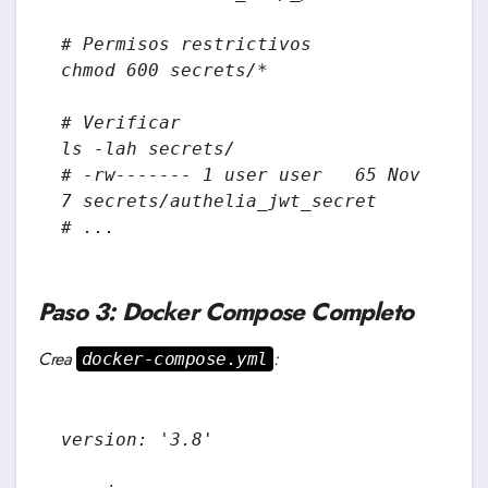
# Permisos restrictivos

chmod 600 secrets/*

# Verificar

ls -lah secrets/

# -rw------- 1 user user   65 Nov  
7 secrets/authelia_jwt_secret

# ...
Paso 3: Docker Compose Completo
Crea
:
docker-compose.yml
version: '3.8'
