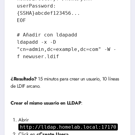
userPassword: 
{SSHA}abcdef123456...

EOF

# Añadir con ldapadd

ldapadd -x -D 
"cn=admin,dc=example,dc=com" -W -
f newuser.ldif
¿Resultado?
15 minutos para crear un usuario, 10 líneas
de LDIF arcano.
Crear el mismo usuario en LLDAP
:
Abrir
http://lldap.homelab.local:17170
Click en
«Create User»