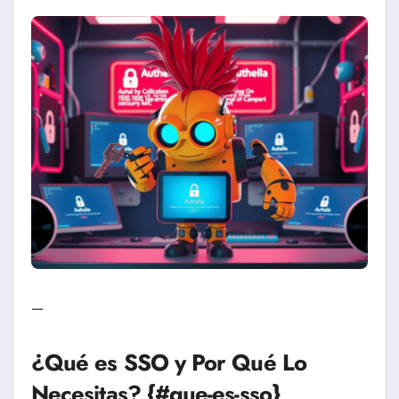
—
¿Qué es SSO y Por Qué Lo
Necesitas? {#que-es-sso}