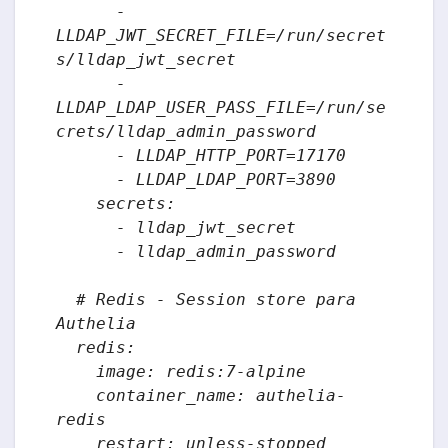
      - 
LLDAP_JWT_SECRET_FILE=/run/secret
s/lldap_jwt_secret

      - 
LLDAP_LDAP_USER_PASS_FILE=/run/se
crets/lldap_admin_password

      - LLDAP_HTTP_PORT=17170

      - LLDAP_LDAP_PORT=3890

    secrets:

      - lldap_jwt_secret

      - lldap_admin_password

  # Redis - Session store para 
Authelia

  redis:

    image: redis:7-alpine

    container_name: authelia-
redis

    restart: unless-stopped
