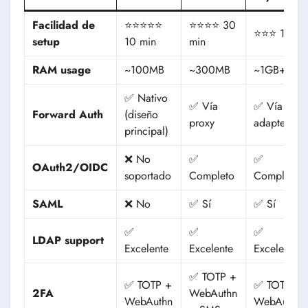
Facilidad de
⭐⭐⭐⭐⭐
⭐⭐⭐⭐ 30
⭐⭐⭐ 1-2h
setup
10 min
min
RAM usage
~100MB
~300MB
~1GB+
✅ Nativo
✅ Vía
✅ Vía
Forward Auth
(diseño
proxy
adapter
principal)
❌ No
✅
✅
OAuth2/OIDC
soportado
Completo
Completo
SAML
❌ No
✅ Sí
✅ Sí
✅
✅
✅
LDAP support
Excelente
Excelente
Excelente
✅ TOTP +
✅ TOTP +
✅ TOTP +
2FA
WebAuthn
WebAuthn
WebAuthn