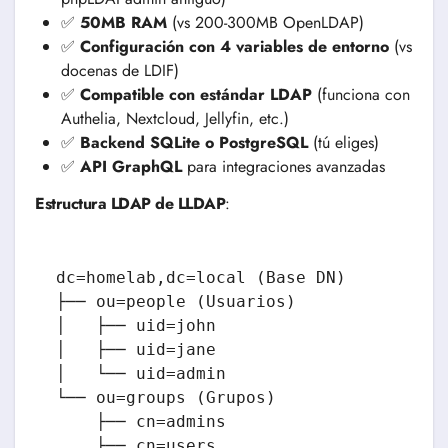
✅
50MB RAM
(vs 200-300MB OpenLDAP)
✅
Configuración con 4 variables de entorno
(vs
docenas de LDIF)
✅
Compatible con estándar LDAP
(funciona con
Authelia, Nextcloud, Jellyfin, etc.)
✅
Backend SQLite o PostgreSQL
(tú eliges)
✅
API GraphQL
para integraciones avanzadas
Estructura LDAP de LLDAP
:
dc=homelab,dc=local (Base DN)

├── ou=people (Usuarios)

│   ├── uid=john

│   ├── uid=jane

│   └── uid=admin

└── ou=groups (Grupos)

    ├── cn=admins

    ├── cn=users
