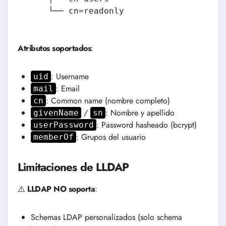
    └── cn=readonly
Atributos soportados
:
: Username
uid
: Email
mail
: Common name (nombre completo)
cn
/
: Nombre y apellido
givenName
sn
: Password hasheado (bcrypt)
userPassword
: Grupos del usuario
memberOf
Limitaciones de LLDAP
⚠️
LLDAP NO soporta
:
Schemas LDAP personalizados (solo schema