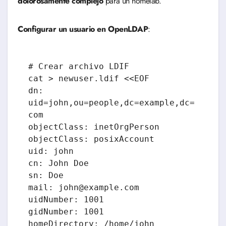
dolorosamente complejo
para un homelab.
Configurar un usuario en OpenLDAP
:
# Crear archivo LDIF

cat > newuser.ldif <<EOF

dn: 
uid=john,ou=people,dc=example,dc=
com

objectClass: inetOrgPerson

objectClass: posixAccount

uid: john

cn: John Doe

sn: Doe

mail: john@example.com

uidNumber: 1001

gidNumber: 1001

homeDirectory: /home/john
