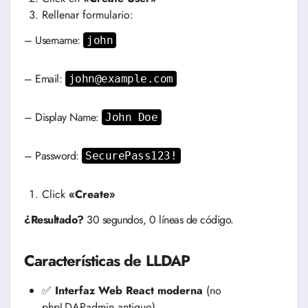
Rellenar formulario:
– Username:
john
– Email:
john@example.com
– Display Name:
John Doe
– Password:
SecurePass123!
Click
«Create»
¿Resultado?
30 segundos, 0 líneas de código.
Características de LLDAP
✅
Interfaz Web React moderna
(no
phpLDAPadmin antiguo)