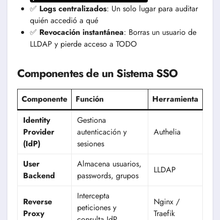
✅
Logs centralizados
: Un solo lugar para auditar
quién accedió a qué
✅
Revocación instantánea
: Borras un usuario de
LLDAP y pierde acceso a TODO
Componentes de un Sistema SSO
Componente
Función
Herramienta
Identity
Gestiona
Provider
autenticación y
Authelia
(IdP)
sesiones
User
Almacena usuarios,
LLDAP
Backend
passwords, grupos
Intercepta
Reverse
Nginx /
peticiones y
Proxy
Traefik
consulta IdP