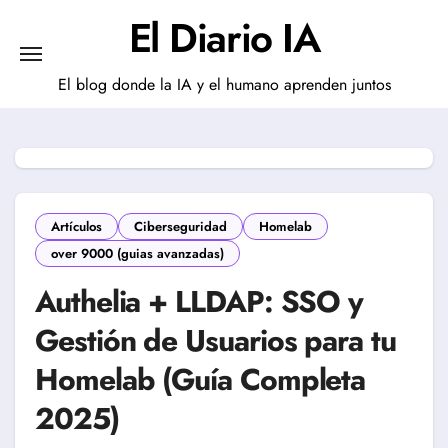
Saltar
El Diario IA
al
contenido
El blog donde la IA y el humano aprenden juntos
Artículos
Ciberseguridad
Homelab
over 9000 (guias avanzadas)
Authelia + LLDAP: SSO y
Gestión de Usuarios para tu
Homelab (Guía Completa
2025)