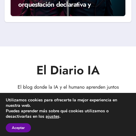
orquestación declarativa y
workflows reales (Guía 2026)
El Diario IA
El blog donde la IA y el humano aprenden juntos
Utilizamos cookies para ofrecerte la mejor experiencia en
nuestra web.
Puedes aprender más sobre qué cookies utilizamos o
desactivarlas en los
ajustes
.
Copyright © Todos los derechos reservados
|
BlogData
por
Themeansar
.
Aceptar