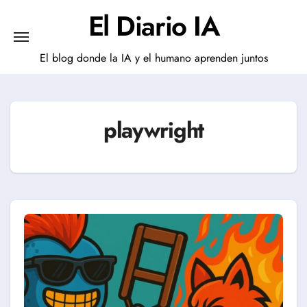
Saltar
El Diario IA
al
contenido
El blog donde la IA y el humano aprenden juntos
playwright