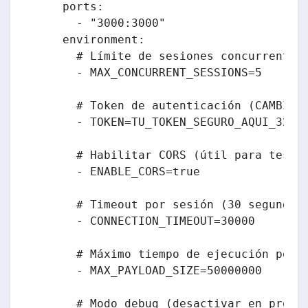
    ports:

      - "3000:3000"

    environment:

      # Límite de sesiones concurrentes

      - MAX_CONCURRENT_SESSIONS=5

      # Token de autenticación (CAMBIA E
      - TOKEN=TU_TOKEN_SEGURO_AQUI_32_CA
      # Habilitar CORS (útil para testin
      - ENABLE_CORS=true

      # Timeout por sesión (30 segundos)
      - CONNECTION_TIMEOUT=30000

      # Máximo tiempo de ejecución por s
      - MAX_PAYLOAD_SIZE=50000000

      # Modo debug (desactivar en produc