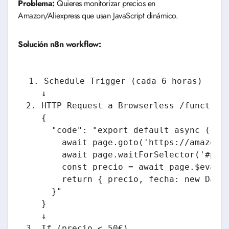
Problema:
Quieres monitorizar precios en
Amazon/Aliexpress que usan JavaScript dinámico.
Solución n8n workflow:
1. Schedule Trigger (cada 6 horas)

   ↓

2. HTTP Request a Browserless /function

   {

     "code": "export default async ({ pa
       await page.goto('https://amazon.e
       await page.waitForSelector('#pric
       const precio = await page.$eval('
       return { precio, fecha: new Date(
     }"

   }

   ↓

3. If (precio < 50€)
