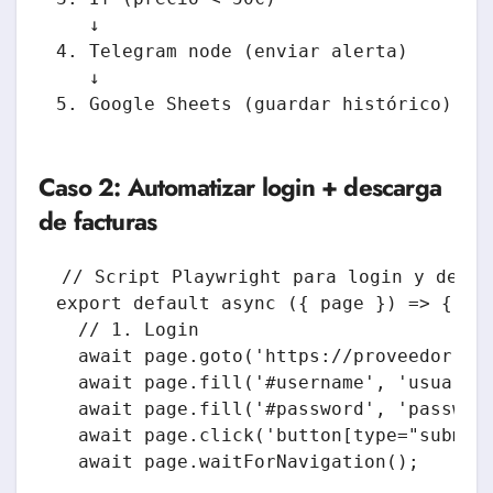
   ↓

4. Telegram node (enviar alerta)

   ↓

5. Google Sheets (guardar histórico)
Caso 2: Automatizar login + descarga
de facturas
// Script Playwright para login y descar
export default async ({ page }) => {

  // 1. Login

  await page.goto('https://proveedor.com
  await page.fill('#username', 'usuario@
  await page.fill('#password', 'password
  await page.click('button[type="submit"
  await page.waitForNavigation();
