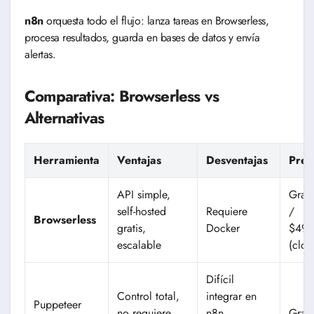
n8n
orquesta todo el flujo: lanza tareas en Browserless,
procesa resultados, guarda en bases de datos y envía
alertas.
Comparativa: Browserless vs
Alternativas
Herramienta
Ventajas
Desventajas
Prec
API simple,
Gratis
self-hosted
Requiere
/
Browserless
gratis,
Docker
$49+
escalable
(clou
Difícil
Control total,
integrar en
Puppeteer
no requiere
n8n,
Grati