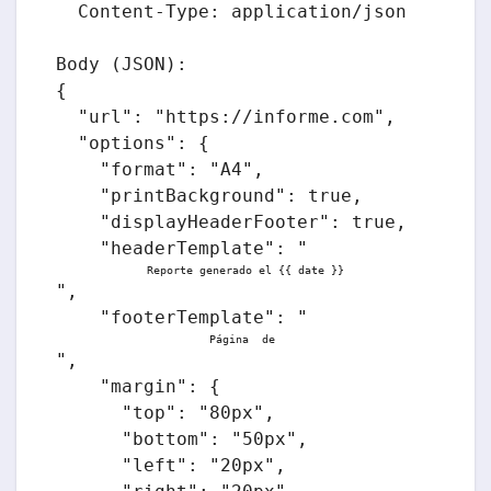
  Content-Type: application/json

Body (JSON):

{

  "url": "https://informe.com",

  "options": {

    "format": "A4",

    "printBackground": true,

    "displayHeaderFooter": true,

    "headerTemplate": "
Reporte generado el {{ date }}
",

    "footerTemplate": "
Página 
 de 
",

    "margin": {

      "top": "80px",

      "bottom": "50px",

      "left": "20px",
