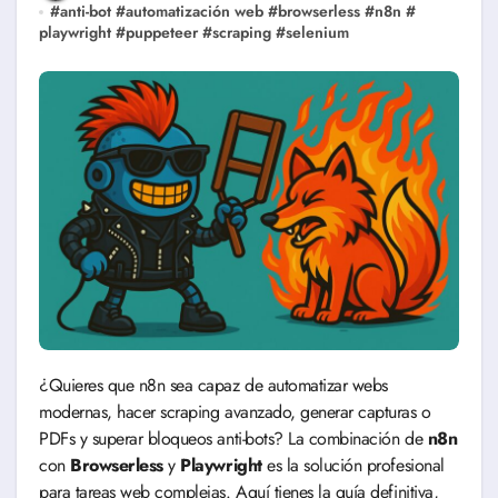
#
anti-bot
#
automatización web
#
browserless
#
n8n
#
playwright
#
puppeteer
#
scraping
#
selenium
¿Quieres que n8n sea capaz de automatizar webs
modernas, hacer scraping avanzado, generar capturas o
PDFs y superar bloqueos anti-bots? La combinación de
n8n
con
Browserless
y
Playwright
es la solución profesional
para tareas web complejas. Aquí tienes la guía definitiva,