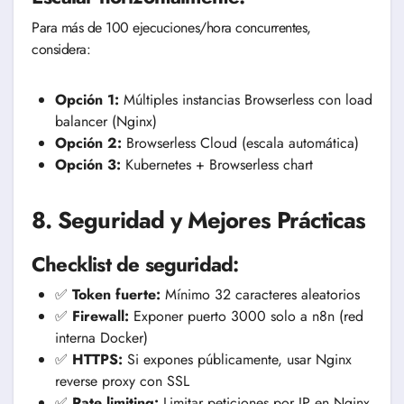
Para más de 100 ejecuciones/hora concurrentes,
considera:
Opción 1:
Múltiples instancias Browserless con load
balancer (Nginx)
Opción 2:
Browserless Cloud (escala automática)
Opción 3:
Kubernetes + Browserless chart
8. Seguridad y Mejores Prácticas
Checklist de seguridad:
✅
Token fuerte:
Mínimo 32 caracteres aleatorios
✅
Firewall:
Exponer puerto 3000 solo a n8n (red
interna Docker)
✅
HTTPS:
Si expones públicamente, usar Nginx
reverse proxy con SSL
✅
Rate limiting:
Limitar peticiones por IP en Nginx