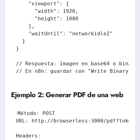
    "viewport": {

      "width": 1920,

      "height": 1080

    },

    "waitUntil": "networkidle2"

  }

}

// Respuesta: imagen en base64 o binario
// En n8n: guardar con "Write Binary Fi
Ejemplo 2: Generar PDF de una web
Método: POST

URL: http://browserless:3000/pdf?token=T
Headers:
