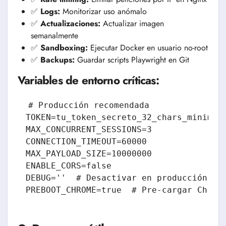
✅
Logs:
Monitorizar uso anómalo
✅
Actualizaciones:
Actualizar imagen
semanalmente
✅
Sandboxing:
Ejecutar Docker en usuario no-root
✅
Backups:
Guardar scripts Playwright en Git
Variables de entorno críticas:
# Producción recomendada

TOKEN=tu_token_secreto_32_chars_minimo

MAX_CONCURRENT_SESSIONS=3

CONNECTION_TIMEOUT=60000

MAX_PAYLOAD_SIZE=10000000

ENABLE_CORS=false

DEBUG=''  # Desactivar en producción

PREBOOT_CHROME=true  # Pre-cargar Chrom