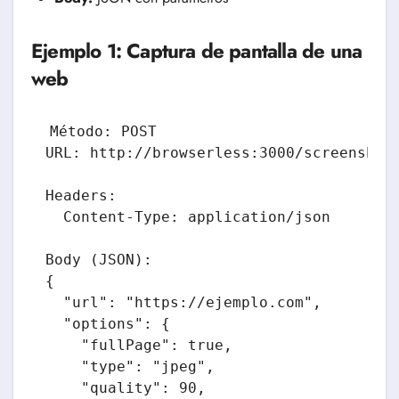
Ejemplo 1: Captura de pantalla de una
web
Método: POST

URL: http://browserless:3000/screenshot?
Headers:

  Content-Type: application/json

Body (JSON):

{

  "url": "https://ejemplo.com",

  "options": {

    "fullPage": true,

    "type": "jpeg",

    "quality": 90,
