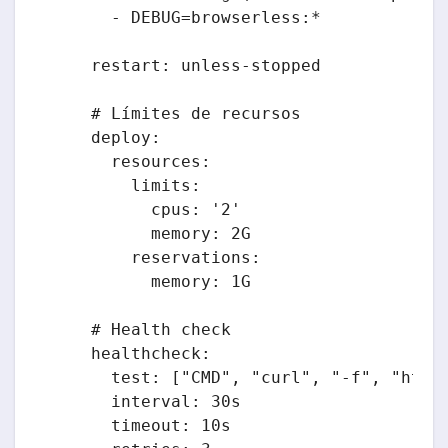
      - DEBUG=browserless:*

    restart: unless-stopped

    # Límites de recursos

    deploy:

      resources:

        limits:

          cpus: '2'

          memory: 2G

        reservations:

          memory: 1G

    # Health check

    healthcheck:

      test: ["CMD", "curl", "-f", "http:
      interval: 30s

      timeout: 10s
