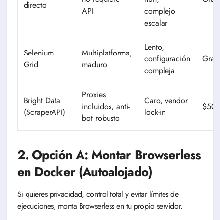
directo
API
complejo
escalar
Lento,
Selenium
Multiplatforma,
configuración
Grati
Grid
maduro
compleja
Proxies
Bright Data
Caro, vendor
incluidos, anti-
$500
(ScraperAPI)
lock-in
bot robusto
2. Opción A: Montar Browserless
en Docker (Autoalojado)
Si quieres privacidad, control total y evitar límites de
ejecuciones, monta Browserless en tu propio servidor.