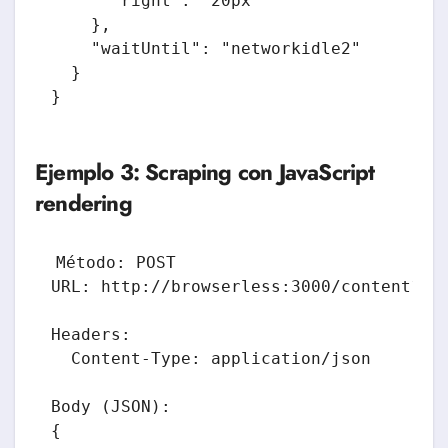
      "right": "20px"

    },

    "waitUntil": "networkidle2"

  }

}
Ejemplo 3: Scraping con JavaScript
rendering
Método: POST

URL: http://browserless:3000/content?tok
Headers:

  Content-Type: application/json

Body (JSON):

{
