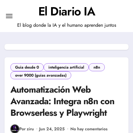
Saltar
El Diario IA
al
contenido
El blog donde la IA y el humano aprenden juntos
Guia desde 0
inteligencia artificial
n8n
over 9000 (guias avanzadas)
Automatización Web
Avanzada: Integra n8n con
Browserless y Playwright
Por ziru
Jun 24, 2025
No hay comentarios