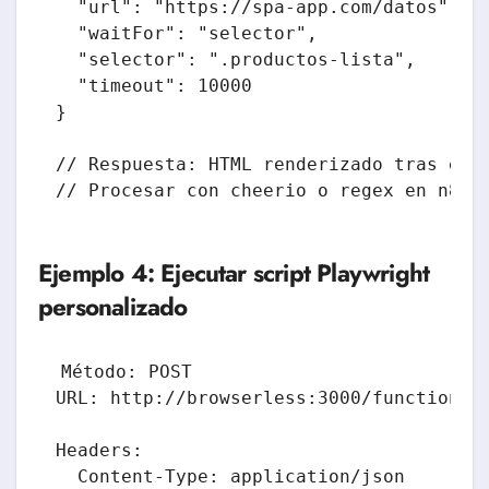
  "url": "https://spa-app.com/datos",

  "waitFor": "selector",

  "selector": ".productos-lista",

  "timeout": 10000

}

// Respuesta: HTML renderizado tras ejec
// Procesar con cheerio o regex en n8n
Ejemplo 4: Ejecutar script Playwright
personalizado
Método: POST

URL: http://browserless:3000/function?to
Headers:

  Content-Type: application/json
