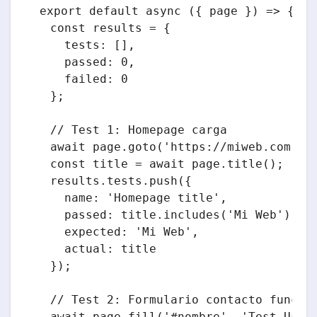
export default async ({ page }) => {

  const results = {

    tests: [],

    passed: 0,

    failed: 0

  };

  // Test 1: Homepage carga

  await page.goto('https://miweb.com');

  const title = await page.title();

  results.tests.push({

    name: 'Homepage title',

    passed: title.includes('Mi Web'),

    expected: 'Mi Web',

    actual: title

  });

  // Test 2: Formulario contacto funcion
  await page.fill('#nombre', 'Test User'