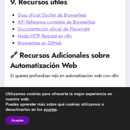
9. Recursos útiles
Guía oficial Docker de Browserless
API Reference completa de Browserless
Documentación oficial de Playwright
Nodo HTTP Request en n8n
Browserless en GitHub
🔗 Recursos Adicionales sobre
Automatización Web
Si quieres profundizar más en automatización web con n8n:
n8n 2025: Automatiza 100+ Tareas Sin Código
Utilizamos cookies para ofrecerte la mejor experiencia en
(Guía Completa V2)
nuestra web.
Puedes aprender más sobre qué cookies utilizamos o
Automatización con n8n: 20 Workflows Listos para
desactivarlas en los
ajustes
.
Usar (2025)
n8n webhook no responde: 5 causas y cómo
Aceptar
solucionarlo (2025)