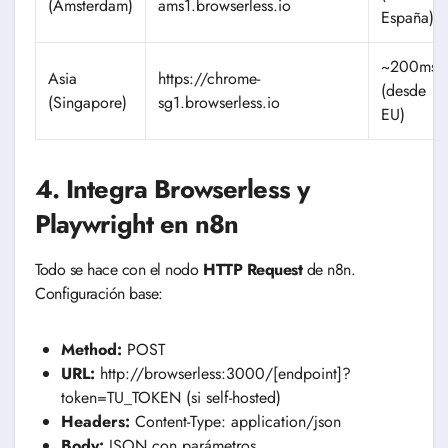
(Amsterdam)
ams1.browserless.io
España)
~200ms
Asia
https://chrome-
(desde
(Singapore)
sg1.browserless.io
EU)
4. Integra Browserless y
Playwright en n8n
Todo se hace con el nodo
HTTP Request
de n8n.
Configuración base:
Method:
POST
URL:
http://browserless:3000/[endpoint]?
token=TU_TOKEN (si self-hosted)
Headers:
Content-Type: application/json
Body:
JSON con parámetros