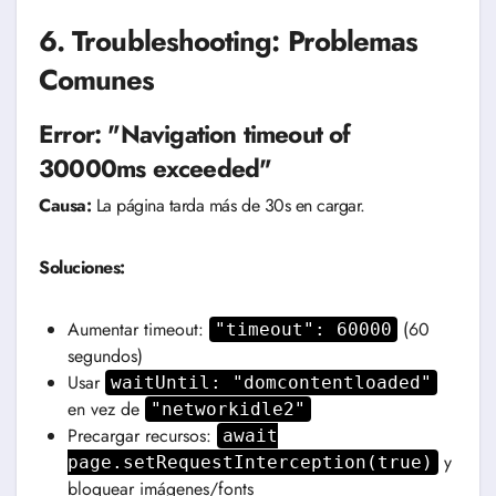
6. Troubleshooting: Problemas
Comunes
Error: "Navigation timeout of
30000ms exceeded"
Causa:
La página tarda más de 30s en cargar.
Soluciones:
Aumentar timeout:
(60
"timeout": 60000
segundos)
Usar
waitUntil: "domcontentloaded"
en vez de
"networkidle2"
Precargar recursos:
await
y
page.setRequestInterception(true)
bloquear imágenes/fonts