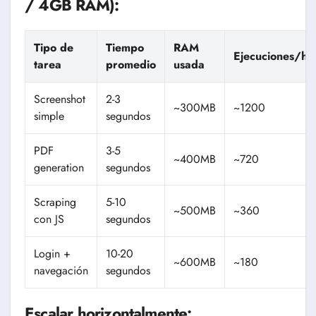
/ 4GB RAM):
Tipo de
Tiempo
RAM
Ejecuciones/ho
tarea
promedio
usada
Screenshot
2-3
~300MB
~1200
simple
segundos
PDF
3-5
~400MB
~720
generation
segundos
Scraping
5-10
~500MB
~360
con JS
segundos
Login +
10-20
~600MB
~180
navegación
segundos
Escalar horizontalmente: