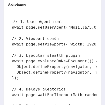
Soluciones:
// 1. User-Agent real

await page.setUserAgent('Mozilla/5.0 (Wi
// 2. Viewport común

await page.setViewport({ width: 1920, he
// 3. Ejecutar stealth plugin

await page.evaluateOnNewDocument(() => {
  Object.defineProperty(navigator, 'webd
  Object.defineProperty(navigator, 'plug
});

// 4. Delays aleatorios

await page.waitForTimeout(Math.random() 