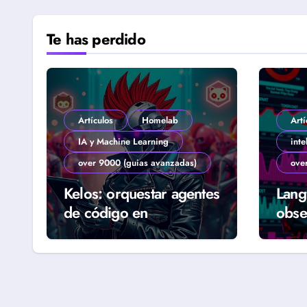
Te has perdido
Artículos
Homelab
Artí
IA y Machine Learning
inte
over 9000 (guias avanzadas)
ove
Kelos: orquestar agentes
Lang
de código en
obse
Kubernetes (Guía
agen
Homelab 2026)
real