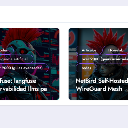
culos
Artículos
Homelab
ligencia artificial
over 9000 (guias avanzada
r 9000 (guias avanzadas)
redes
fuse: langfuse
NetBird Self-Hosted
rvabilidad llms para
WireGuard Mesh
tes y producción
Segura para Homel
 (Guía 2026)
(Guía 2026)