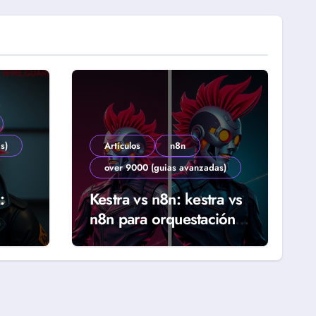
s)
Artículos
n8n
over 9000 (guias avanzadas)
:
Kestra vs n8n: kestra vs
n8n para orquestación
ab
declarativa y workflows
reales (Guía 2026)