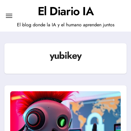
Saltar
El Diario IA
al
contenido
El blog donde la IA y el humano aprenden juntos
yubikey