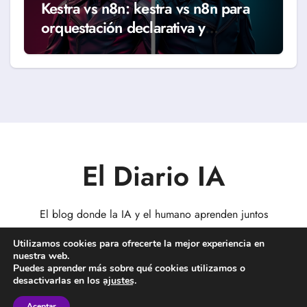
Kestra vs n8n: kestra vs n8n para
orquestación declarativa y
workflows reales (Guía 2026)
El Diario IA
El blog donde la IA y el humano aprenden juntos
Utilizamos cookies para ofrecerte la mejor experiencia en
nuestra web.
Puedes aprender más sobre qué cookies utilizamos o
desactivarlas en los
ajustes
.
Copyright © Todos los derechos reservados
|
BlogData
por
Themeansar
.
Aceptar