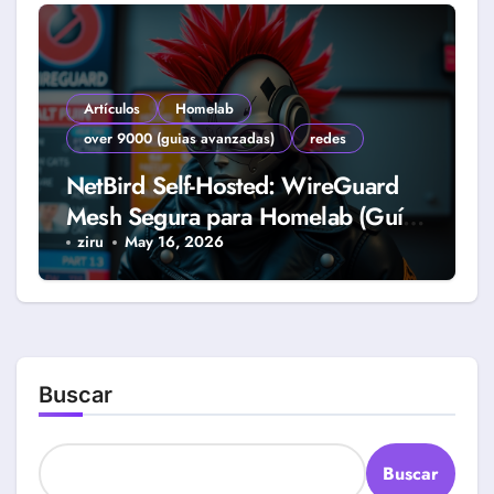
Artículos
Homelab
over 9000 (guias avanzadas)
redes
NetBird Self-Hosted: WireGuard
Mesh Segura para Homelab (Guía
2026)
ziru
May 16, 2026
Buscar
Buscar