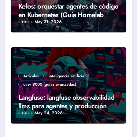
Kelos: orquestar agentes de código
en Kubernetes (Guía Homelab
2026)
ziru
May 31, 2026
Artículos
inteligencia artificial
over 9000 (guias avanzadas)
Langfuse: langfuse observabilidad
llms para agentes y producción
real (Guía 2026)
ziru
May 24, 2026