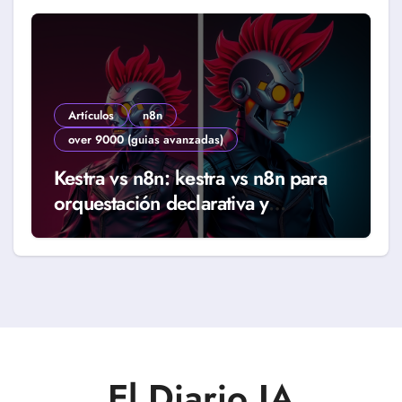
Artículos
n8n
over 9000 (guias avanzadas)
Kestra vs n8n: kestra vs n8n para
orquestación declarativa y
workflows reales (Guía 2026)
El Diario IA