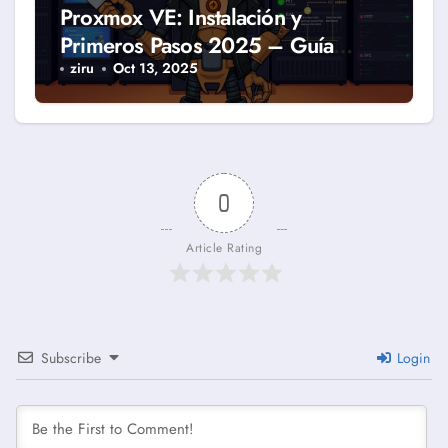
Proxmox VE: Instalación y
Primeros Pasos 2025 – Guía
Completa
ziru
Oct 13, 2025
0
Article Rating
Subscribe
Login