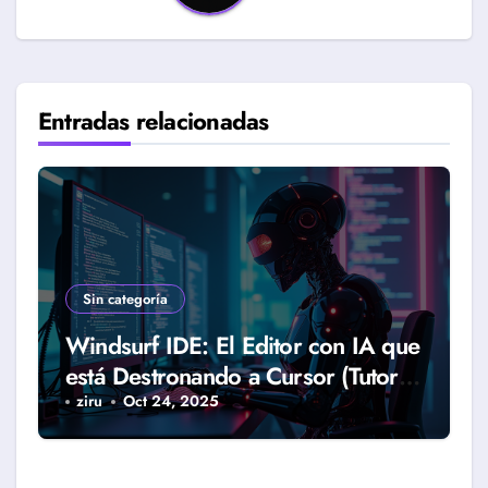
Entradas relacionadas
Sin categoría
Windsurf IDE: El Editor con IA que
está Destronando a Cursor (Tutorial
Completo 2025)
ziru
Oct 24, 2025