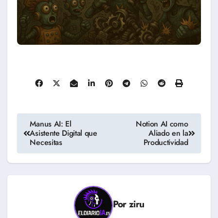
Navegación
Manus AI: El
Notion AI como
Asistente Digital que
Aliado en la
de
Necesitas
Productividad
entradas
Por
ziru