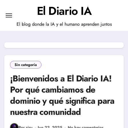
Saltar
El Diario IA
al
contenido
El blog donde la IA y el humano aprenden juntos
Sin categoría
¡Bienvenidos a El Diario IA!
Por qué cambiamos de
dominio y qué significa para
nuestra comunidad
Por ziru
Jun 22, 2025
No hay comentarios