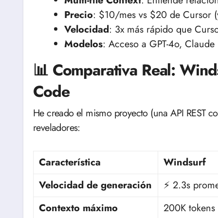
Multi-file Context
: Entiende relaci
Precio
: $10/mes vs $20 de Cursor (y
Velocidad
: 3x más rápido que Curs
Modelos
: Acceso a GPT-4o, Claude 
📊 Comparativa Real: Winds
Code
He creado el mismo proyecto (una API REST con 
reveladores:
Característica
Windsurf
Velocidad de generación
⚡ 2.3s prom
Contexto máximo
200K tokens