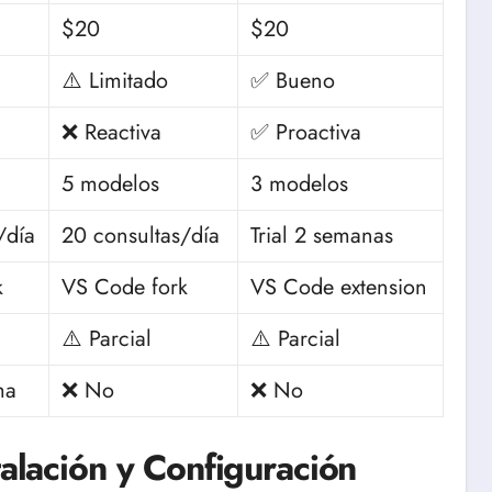
$20
$20
⚠️ Limitado
✅ Bueno
❌ Reactiva
✅ Proactiva
5 modelos
3 modelos
/día
20 consultas/día
Trial 2 semanas
k
VS Code fork
VS Code extension
⚠️ Parcial
⚠️ Parcial
ma
❌ No
❌ No
talación y Configuración