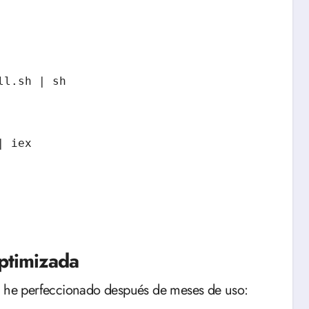
l.sh | sh

 iex

Optimizada
ue he perfeccionado después de meses de uso: