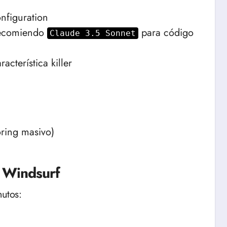
nfiguration
ecomiendo
para código
Claude 3.5 Sonnet
racterística killer
oring masivo)
n Windsurf
utos: