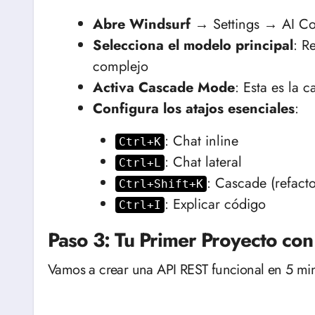
Abre Windsurf
→ Settings → AI Co
Selecciona el modelo principal
: R
complejo
Activa Cascade Mode
: Esta es la ca
Configura los atajos esenciales
:
: Chat inline
Ctrl+K
: Chat lateral
Ctrl+L
: Cascade (refact
Ctrl+Shift+K
: Explicar código
Ctrl+I
Paso 3: Tu Primer Proyecto co
Vamos a crear una API REST funcional en 5 min