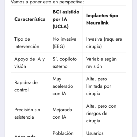
Vamos a poner esto en perspectiva:
BCI asistido
Implantes tipo
Característica
por IA
Neuralink
(UCLA)
Tipo de
No invasiva
Invasiva (requiere
intervención
(EEG)
cirugía)
Apoyo de IA y
Sí, copiloto
Variable según
visión
externo
revisión
Muy
Alta, pero
Rapidez de
acelerado
limitada por
control
con IA
cirugía
Alta, pero con
Precisión sin
Mejorada
riesgos de
asistencia
con IA
cirugía
Población
Usuarios
Adecuado