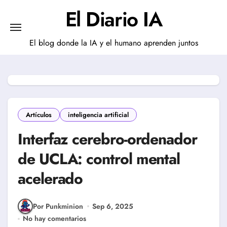
Saltar
El Diario IA
al
contenido
El blog donde la IA y el humano aprenden juntos
Artículos
inteligencia artificial
Interfaz cerebro-ordenador
de UCLA: control mental
acelerado
Por Punkminion
Sep 6, 2025
No hay comentarios