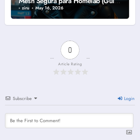
Mesh Segura para Homelab (Guía
2026)
ziru
May 16, 2026
0
Article Rating
Subscribe
Login