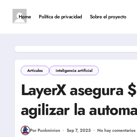
Saltar
al
contenido
Home
Política de privacidad
Sobre el proyecto
Artículos
inteligencia artificial
LayerX asegura 
agilizar la autom
Por Punkminion
Sep 7, 2025
No hay comentarios