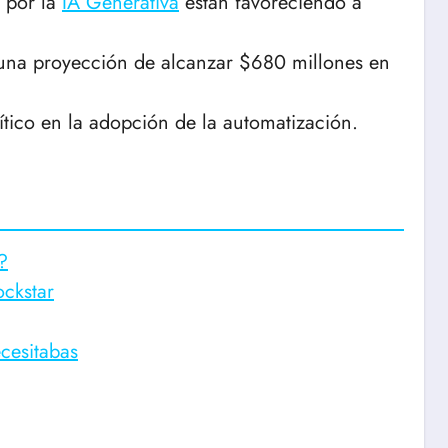
 por la
IA Generativa
están favoreciendo a
 una proyección de alcanzar $680 millones en
ítico en la adopción de la automatización.
?
ockstar
cesitabas