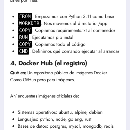
Línea por línea:
: Empezamos con Python 3.11 como base
FROM
: Nos movemos al directorio /app
WORKDIR
: Copiamos requirements.txt al contenedor
COPY
: Ejecutamos pip install
RUN
: Copiamos todo el código
COPY
: Definimos qué comando ejecutar al arrancar
CMD
4. Docker Hub (el registro)
Qué es:
Un repositorio público de imágenes Docker.
Como GitHub pero para imágenes.
Ahí encuentras imágenes oficiales de:
Sistemas operativos: ubuntu, alpine, debian
Lenguajes: python, node, golang, rust
Bases de datos: postgres, mysql, mongodb, redis