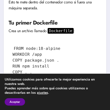
Esto te mete dentro del contenedor como si fuera una
máquina separada.
Tu primer Dockerfile
Crea un archivo llamado
:
Dockerfile
FROM node:18-alpine

WORKDIR /app

COPY package.json .

RUN npm install

COPY . .

EXPOSE 3000

Utilizamos cookies para ofrecerte la mejor experiencia en
nuestra web.
Puedes aprender más sobre qué cookies utilizamos o
desactivarlas en los
ajustes
.
Construye la imagen:
Aceptar