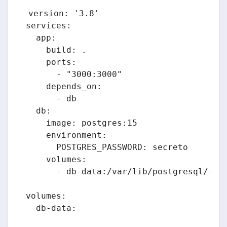
version: '3.8'

services:

  app:

    build: .

    ports:

      - "3000:3000"

    depends_on:

      - db

  db:

    image: postgres:15

    environment:

      POSTGRES_PASSWORD: secreto

    volumes:

      - db-data:/var/lib/postgresql/data
volumes:
