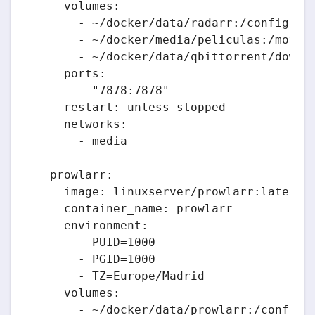
    volumes:

      - ~/docker/data/radarr:/config

      - ~/docker/media/peliculas:/movies
      - ~/docker/data/qbittorrent/downlo
    ports:

      - "7878:7878"

    restart: unless-stopped

    networks:

      - media

  prowlarr:

    image: linuxserver/prowlarr:latest

    container_name: prowlarr

    environment:

      - PUID=1000

      - PGID=1000

      - TZ=Europe/Madrid

    volumes:

      - ~/docker/data/prowlarr:/config
