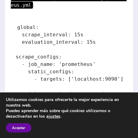
:
eus.yml
global:

  scrape_interval: 15s

  evaluation_interval: 15s

scrape_configs:

  - job_name: 'prometheus'

    static_configs:

      - targets: ['localhost:9090']

  - job_name: 'node-exporter'

Utilizamos cookies para ofrecerte la mejor experiencia en
    static_configs:

nuestra web.
      - targets: ['node-exporter:9100']

Puedes aprender más sobre qué cookies utilizamos o
desactivarlas en los
ajustes
.
  - job_name: 'cadvisor'

Aceptar
    static_configs:
