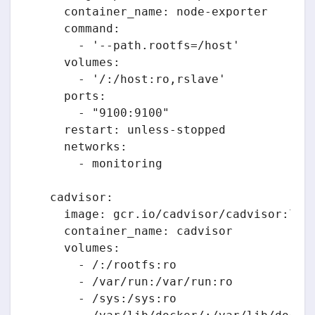
    container_name: node-exporter

    command:

      - '--path.rootfs=/host'

    volumes:

      - '/:/host:ro,rslave'

    ports:

      - "9100:9100"

    restart: unless-stopped

    networks:

      - monitoring

  cadvisor:

    image: gcr.io/cadvisor/cadvisor:late
    container_name: cadvisor

    volumes:

      - /:/rootfs:ro

      - /var/run:/var/run:ro

      - /sys:/sys:ro
