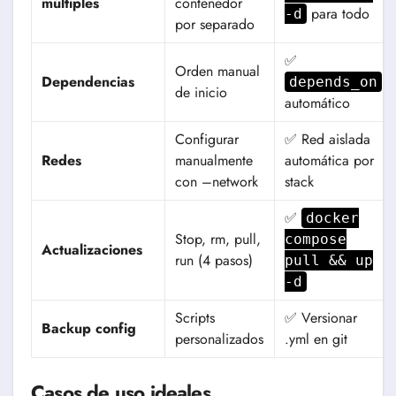
múltiples
contenedor
para todo
-d
por separado
✅
Orden manual
Dependencias
depends_on
de inicio
automático
Configurar
✅ Red aislada
Redes
manualmente
automática por
con –network
stack
✅
docker
Stop, rm, pull,
compose
Actualizaciones
run (4 pasos)
pull && up
-d
Scripts
✅ Versionar
Backup config
personalizados
.yml en git
Casos de uso ideales