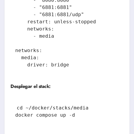
      - "8080:8080"

      - "6881:6881"

      - "6881:6881/udp"

    restart: unless-stopped

    networks:

      - media

networks:

  media:

Desplegar el stack:
cd ~/docker/stacks/media
