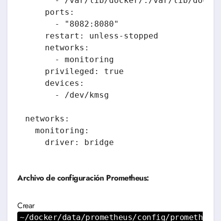
      - /var/lib/docker/:/var/lib/docker
    ports:

      - "8082:8080"

    restart: unless-stopped

    networks:

      - monitoring

    privileged: true

    devices:

      - /dev/kmsg

networks:

  monitoring:

Archivo de configuración Prometheus:
Crear
~/docker/data/prometheus/config/prometh