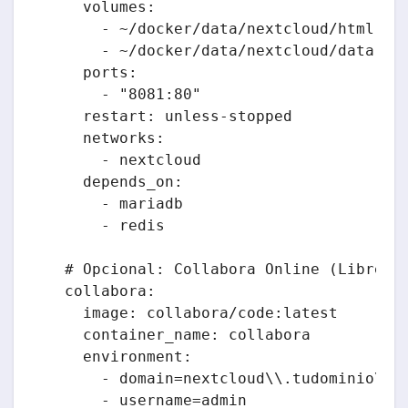
    volumes:

      - ~/docker/data/nextcloud/html:/va
      - ~/docker/data/nextcloud/data:/va
    ports:

      - "8081:80"

    restart: unless-stopped

    networks:

      - nextcloud

    depends_on:

      - mariadb

      - redis

  # Opcional: Collabora Online (LibreOff
  collabora:

    image: collabora/code:latest

    container_name: collabora

    environment:

      - domain=nextcloud\\.tudominio\\.c
      - username=admin
