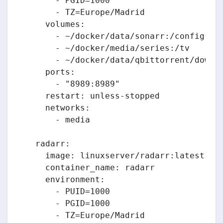
      - PGID=1000

      - TZ=Europe/Madrid

    volumes:

      - ~/docker/data/sonarr:/config

      - ~/docker/media/series:/tv

      - ~/docker/data/qbittorrent/downlo
    ports:

      - "8989:8989"

    restart: unless-stopped

    networks:

      - media

  radarr:

    image: linuxserver/radarr:latest

    container_name: radarr

    environment:

      - PUID=1000

      - PGID=1000

      - TZ=Europe/Madrid
