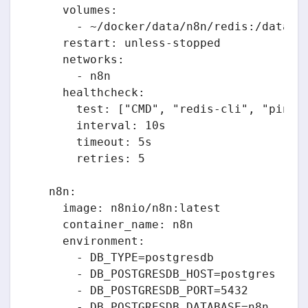
    volumes:

      - ~/docker/data/n8n/redis:/data

    restart: unless-stopped

    networks:

      - n8n

    healthcheck:

      test: ["CMD", "redis-cli", "ping"]
      interval: 10s

      timeout: 5s

      retries: 5

  n8n:

    image: n8nio/n8n:latest

    container_name: n8n

    environment:

      - DB_TYPE=postgresdb

      - DB_POSTGRESDB_HOST=postgres

      - DB_POSTGRESDB_PORT=5432

      - DB_POSTGRESDB_DATABASE=n8n
