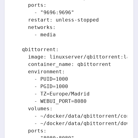
    ports:

      - "9696:9696"

    restart: unless-stopped

    networks:

      - media

  qbittorrent:

    image: linuxserver/qbittorrent:lates
    container_name: qbittorrent

    environment:

      - PUID=1000

      - PGID=1000

      - TZ=Europe/Madrid

      - WEBUI_PORT=8080

    volumes:

      - ~/docker/data/qbittorrent/config
      - ~/docker/data/qbittorrent/downlo
    ports:
