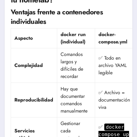
Ventajas frente a contenedores
individuales
docker run
docker-
Aspecto
(individual)
compose.yml
Comandos
✅ Todo en
largos y
Complejidad
archivo YAML
difíciles de
legible
recordar
Hay que
✅ Archivo =
documentar
Reproducibilidad
documentación
comandos
viva
manualmente
Gestionar
✅
docker
Servicios
cada
compose up