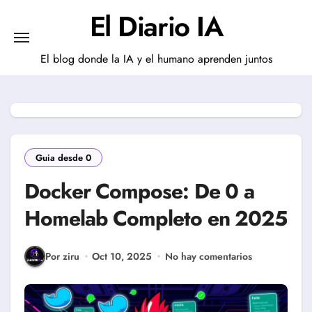
Saltar
El Diario IA
al
contenido
El blog donde la IA y el humano aprenden juntos
Guia desde 0
Docker Compose: De 0 a
Homelab Completo en 2025
Por ziru
Oct 10, 2025
No hay comentarios