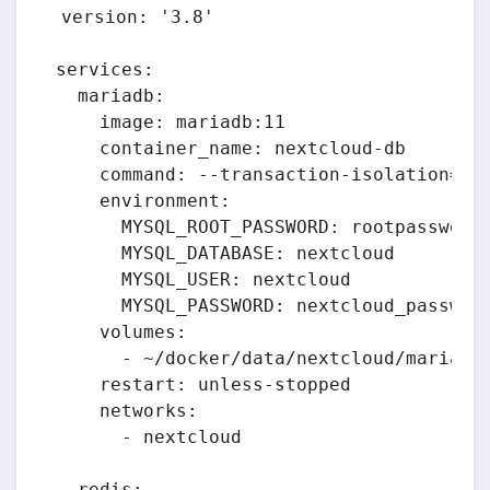
version: '3.8'

services:

  mariadb:

    image: mariadb:11

    container_name: nextcloud-db

    command: --transaction-isolation=REA
    environment:

      MYSQL_ROOT_PASSWORD: rootpassword_
      MYSQL_DATABASE: nextcloud

      MYSQL_USER: nextcloud

      MYSQL_PASSWORD: nextcloud_password
    volumes:

      - ~/docker/data/nextcloud/mariadb:
    restart: unless-stopped

    networks:

      - nextcloud

  redis:
