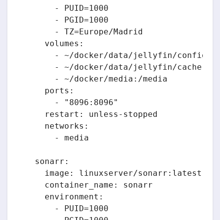
      - PUID=1000

      - PGID=1000

      - TZ=Europe/Madrid

    volumes:

      - ~/docker/data/jellyfin/config:/c
      - ~/docker/data/jellyfin/cache:/ca
      - ~/docker/media:/media

    ports:

      - "8096:8096"

    restart: unless-stopped

    networks:

      - media

  sonarr:

    image: linuxserver/sonarr:latest

    container_name: sonarr

    environment:

      - PUID=1000
