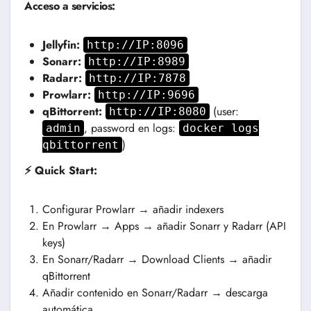
Acceso a servicios:
Jellyfin:
http://IP:8096
Sonarr:
http://IP:8989
Radarr:
http://IP:7878
Prowlarr:
http://IP:9696
qBittorrent:
(user:
http://IP:8080
, password en logs:
admin
docker logs
)
qbittorrent
⚡ Quick Start:
Configurar Prowlarr → añadir indexers
En Prowlarr → Apps → añadir Sonarr y Radarr (API
keys)
En Sonarr/Radarr → Download Clients → añadir
qBittorrent
Añadir contenido en Sonarr/Radarr → descarga
automática