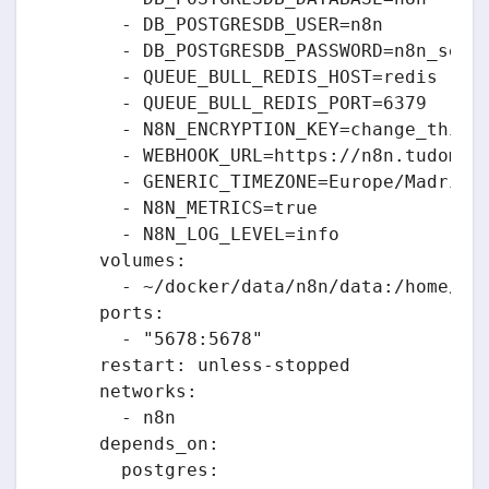
      - DB_POSTGRESDB_USER=n8n

      - DB_POSTGRESDB_PASSWORD=n8n_secur
      - QUEUE_BULL_REDIS_HOST=redis

      - QUEUE_BULL_REDIS_PORT=6379

      - N8N_ENCRYPTION_KEY=change_this_t
      - WEBHOOK_URL=https://n8n.tudomini
      - GENERIC_TIMEZONE=Europe/Madrid

      - N8N_METRICS=true

      - N8N_LOG_LEVEL=info

    volumes:

      - ~/docker/data/n8n/data:/home/nod
    ports:

      - "5678:5678"

    restart: unless-stopped

    networks:

      - n8n

    depends_on:

      postgres:
