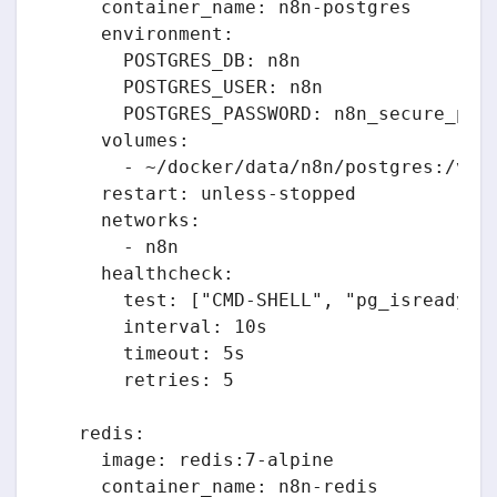
    container_name: n8n-postgres

    environment:

      POSTGRES_DB: n8n

      POSTGRES_USER: n8n

      POSTGRES_PASSWORD: n8n_secure_pass
    volumes:

      - ~/docker/data/n8n/postgres:/var/
    restart: unless-stopped

    networks:

      - n8n

    healthcheck:

      test: ["CMD-SHELL", "pg_isready -U
      interval: 10s

      timeout: 5s

      retries: 5

  redis:

    image: redis:7-alpine

    container_name: n8n-redis
