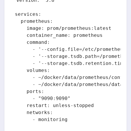
version: '3.8'

services:

  prometheus:

    image: prom/prometheus:latest

    container_name: prometheus

    command:

      - '--config.file=/etc/prometheus/p
      - '--storage.tsdb.path=/prometheus
      - '--storage.tsdb.retention.time=3
    volumes:

      - ~/docker/data/prometheus/config:
      - ~/docker/data/prometheus/data:/p
    ports:

      - "9090:9090"

    restart: unless-stopped

    networks:

      - monitoring
