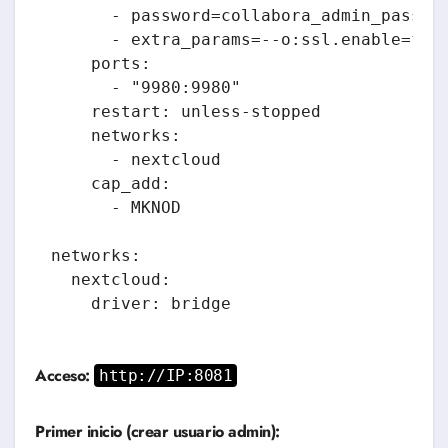
      - password=collabora_admin_passwor
      - extra_params=--o:ssl.enable=fals
    ports:

      - "9980:9980"

    restart: unless-stopped

    networks:

      - nextcloud

    cap_add:

      - MKNOD

networks:

  nextcloud:

Acceso:
http://IP:8081
Primer inicio (crear usuario admin):