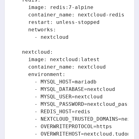
    image: redis:7-alpine

    container_name: nextcloud-redis

    restart: unless-stopped

    networks:

      - nextcloud

  nextcloud:

    image: nextcloud:latest

    container_name: nextcloud

    environment:

      - MYSQL_HOST=mariadb

      - MYSQL_DATABASE=nextcloud

      - MYSQL_USER=nextcloud

      - MYSQL_PASSWORD=nextcloud_passwor
      - REDIS_HOST=redis

      - NEXTCLOUD_TRUSTED_DOMAINS=nextcl
      - OVERWRITEPROTOCOL=https

      - OVERWRITEHOST=nextcloud.tudomini