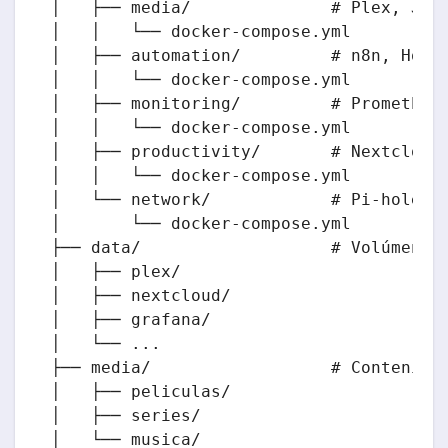
│   ├── media/              # Plex, Jell
│   │   └── docker-compose.yml

│   ├── automation/         # n8n, Home 
│   │   └── docker-compose.yml

│   ├── monitoring/         # Prometheus
│   │   └── docker-compose.yml

│   ├── productivity/       # Nextcloud,
│   │   └── docker-compose.yml

│   └── network/            # Pi-hole, N
│       └── docker-compose.yml

├── data/                   # Volúmenes 
│   ├── plex/

│   ├── nextcloud/

│   ├── grafana/

│   └── ...

├── media/                  # Contenido 
│   ├── peliculas/

│   ├── series/

│   └── musica/
