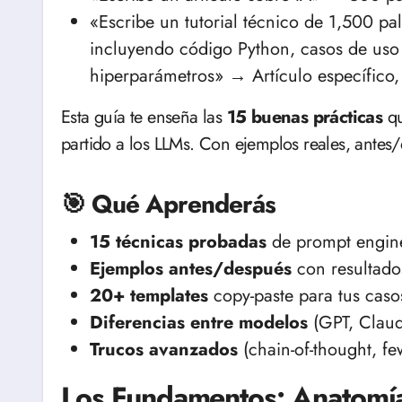
«Escribe un tutorial técnico de 1,500 pa
incluyendo código Python, casos de uso 
hiperparámetros» → Artículo específico, 
Esta guía te enseña las
15 buenas prácticas
qu
partido a los LLMs. Con ejemplos reales, antes/d
🎯 Qué Aprenderás
15 técnicas probadas
de prompt engin
Ejemplos antes/después
con resultado
20+ templates
copy-paste para tus caso
Diferencias entre modelos
(GPT, Claud
Trucos avanzados
(chain-of-thought, few
Los Fundamentos: Anatomía