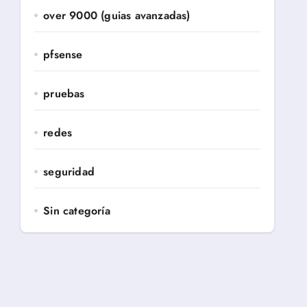
over 9000 (guias avanzadas)
pfsense
 desarrolladores junior que nunca han
pruebas
redes
seguridad
Sin categoría