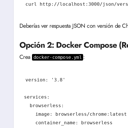
curl http://localhost:3000/json/ver
Deberías ver respuesta JSON con versión de 
Opción 2: Docker Compose (R
Crea
:
docker-compose.yml
version: '3.8'

services:

  browserless:

    image: browserless/chrome:latest

    container_name: browserless
