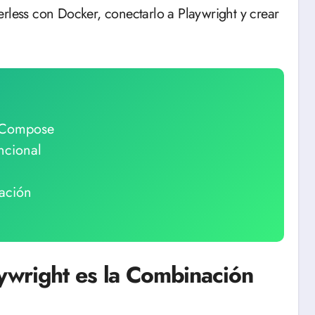
erless con Docker, conectarlo a Playwright y crear
 Compose
ncional
ación
ywright es la Combinación