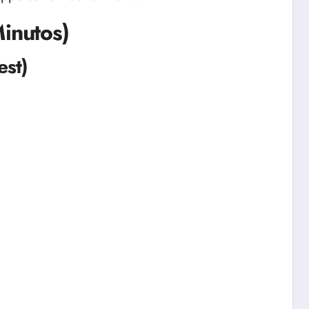
Minutos)
est)