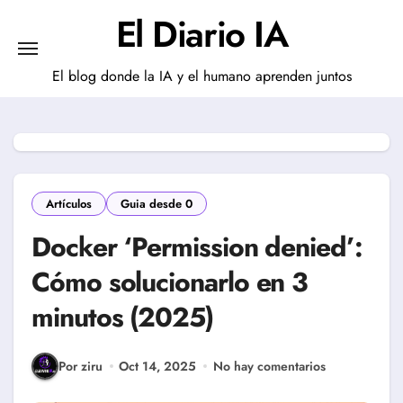
Saltar
El Diario IA
al
contenido
El blog donde la IA y el humano aprenden juntos
Artículos
Guia desde 0
Docker ‘Permission denied’:
Cómo solucionarlo en 3
minutos (2025)
Por ziru
Oct 14, 2025
No hay comentarios