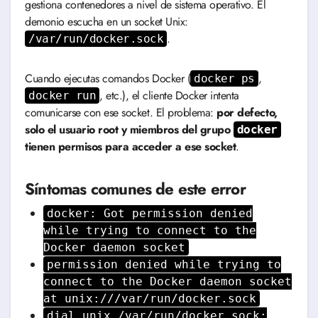
gestiona contenedores a nivel de sistema operativo. El
demonio escucha en un socket Unix:
.
/var/run/docker.sock
Cuando ejecutas comandos Docker (
,
docker ps
, etc.), el cliente Docker intenta
docker run
comunicarse con ese socket. El problema:
por defecto,
solo el usuario root y miembros del grupo
docker
tienen permisos para acceder a ese socket
.
Síntomas comunes de este error
docker: Got permission denied
while trying to connect to the
Docker daemon socket
permission denied while trying to
connect to the Docker daemon socket
at unix:///var/run/docker.sock
dial unix /var/run/docker.sock: