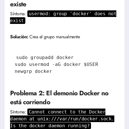
existe
Síntoma:
usermod: group 'docker' does not
exist
Solución:
Crea el grupo manualmente
sudo groupadd docker

sudo usermod -aG docker $USER

Problema 2: El demonio Docker no
está corriendo
Síntoma:
Cannot connect to the Docker
daemon at unix:///var/run/docker.sock.
Is the docker daemon running?