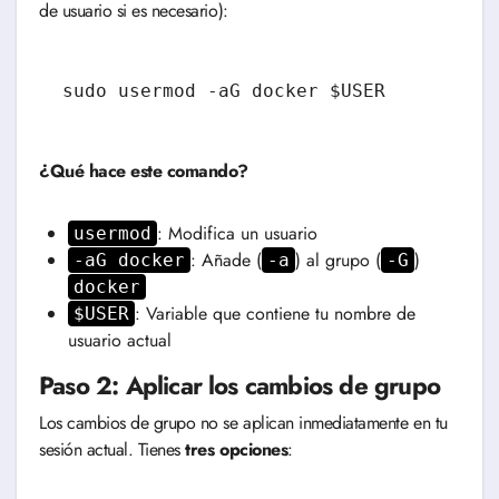
de usuario si es necesario):
sudo usermod -aG docker $USER
¿Qué hace este comando?
: Modifica un usuario
usermod
: Añade (
) al grupo (
)
-aG docker
-a
-G
docker
: Variable que contiene tu nombre de
$USER
usuario actual
Paso 2: Aplicar los cambios de grupo
Los cambios de grupo no se aplican inmediatamente en tu
sesión actual. Tienes
tres opciones
: