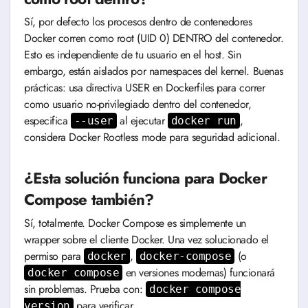
Sí, por defecto los procesos dentro de contenedores
Docker corren como root (UID 0) DENTRO del contenedor.
Esto es independiente de tu usuario en el host. Sin
embargo, están aislados por namespaces del kernel. Buenas
prácticas: usa directiva USER en Dockerfiles para correr
como usuario no-privilegiado dentro del contenedor,
especifica
al ejecutar
,
--user
docker run
considera Docker Rootless mode para seguridad adicional.
¿Esta solución funciona para Docker
Compose también?
Sí, totalmente. Docker Compose es simplemente un
wrapper sobre el cliente Docker. Una vez solucionado el
permiso para
,
(o
docker
docker-compose
en versiones modernas) funcionará
docker compose
sin problemas. Prueba con:
docker compose
para verificar.
version