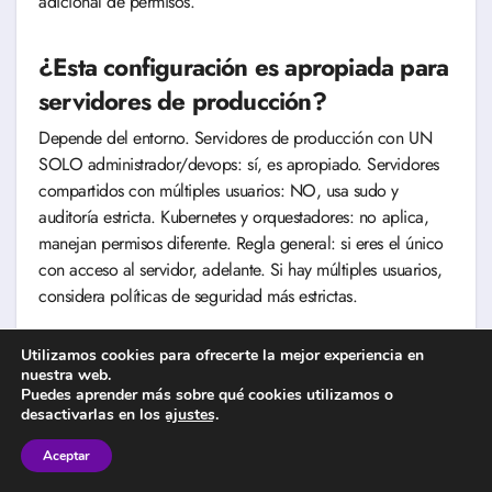
adicional de permisos.
¿Esta configuración es apropiada para
servidores de producción?
Depende del entorno. Servidores de producción con UN
SOLO administrador/devops: sí, es apropiado. Servidores
compartidos con múltiples usuarios: NO, usa sudo y
auditoría estricta. Kubernetes y orquestadores: no aplica,
manejan permisos diferente. Regla general: si eres el único
con acceso al servidor, adelante. Si hay múltiples usuarios,
considera políticas de seguridad más estrictas.
Recursos adicionales
Utilizamos cookies para ofrecerte la mejor experiencia en
nuestra web.
Puedes aprender más sobre qué cookies utilizamos o
Guías relacionadas en El Diario IA:
desactivarlas en los
ajustes
.
Aceptar
Instala Docker sin miedo: Guía completa desde
cero (2025)