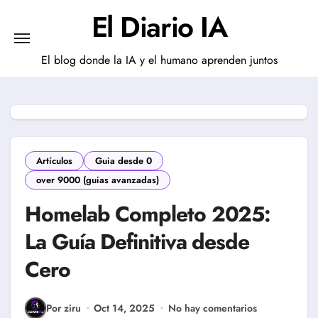
Saltar
El Diario IA
al
contenido
El blog donde la IA y el humano aprenden juntos
Artículos
Guia desde 0
over 9000 (guias avanzadas)
Homelab Completo 2025:
La Guía Definitiva desde
Cero
Por ziru
Oct 14, 2025
No hay comentarios