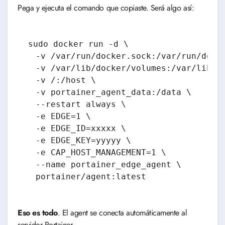
Pega y ejecuta el comando que copiaste. Será algo así:
sudo docker run -d \

  -v /var/run/docker.sock:/var/run/docke
  -v /var/lib/docker/volumes:/var/lib/do
  -v /:/host \

  -v portainer_agent_data:/data \

  --restart always \

  -e EDGE=1 \

  -e EDGE_ID=xxxxx \

  -e EDGE_KEY=yyyyy \

  -e CAP_HOST_MANAGEMENT=1 \

  --name portainer_edge_agent \

Eso es todo
. El agent se conecta automáticamente al
servidor Portainer.