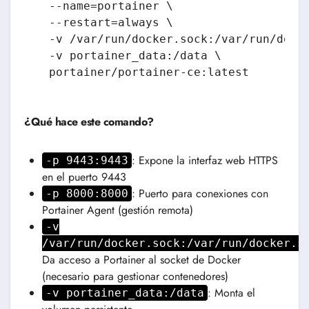
  --name=portainer \

  --restart=always \

  -v /var/run/docker.sock:/var/run/docke
  -v portainer_data:/data \

¿Qué hace este comando?
: Expone la interfaz web HTTPS
-p 9443:9443
en el puerto 9443
: Puerto para conexiones con
-p 8000:8000
Portainer Agent (gestión remota)
-v
/var/run/docker.sock:/var/run/docker.s
Da acceso a Portainer al socket de Docker
(necesario para gestionar contenedores)
: Monta el
-v portainer_data:/data