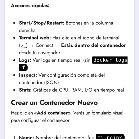
Acciones rápidas:
Start/Stop/Restart:
Botones en la columna
derecha
Terminal web:
Haz clic en el icono de terminal
(>_) → Connect →
Estás dentro del contenedor
desde tu navegador
Logs:
Ver logs en tiempo real (sin
docker logs
)
-f
Inspect:
Ver configuración completa del
contenedor (JSON)
Stats:
Gráficas de CPU, RAM, I/O en tiempo real
Crear un Contenedor Nuevo
Haz clic en
«Add container»
. Verás un formulario visual
para configurar el contenedor:
Name:
Nombre del contenedor (ej:
)
mi-nginx