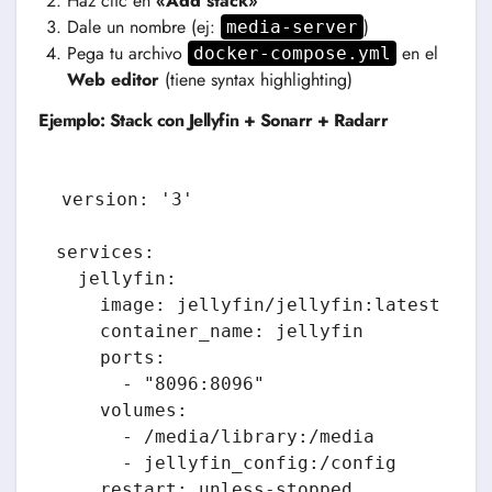
Haz clic en
«Add stack»
Dale un nombre (ej:
)
media-server
Pega tu archivo
en el
docker-compose.yml
Web editor
(tiene syntax highlighting)
Ejemplo: Stack con Jellyfin + Sonarr + Radarr
version: '3'

services:

  jellyfin:

    image: jellyfin/jellyfin:latest

    container_name: jellyfin

    ports:

      - "8096:8096"

    volumes:

      - /media/library:/media

      - jellyfin_config:/config

    restart: unless-stopped
