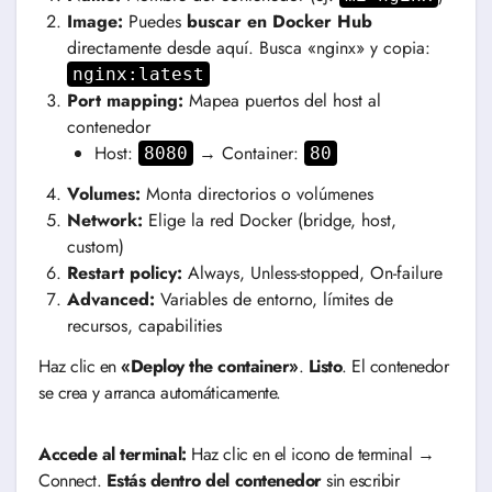
Image:
Puedes
buscar en Docker Hub
directamente desde aquí. Busca «nginx» y copia:
nginx:latest
Port mapping:
Mapea puertos del host al
contenedor
Host:
→ Container:
8080
80
Volumes:
Monta directorios o volúmenes
Network:
Elige la red Docker (bridge, host,
custom)
Restart policy:
Always, Unless-stopped, On-failure
Advanced:
Variables de entorno, límites de
recursos, capabilities
Haz clic en
«Deploy the container»
.
Listo
. El contenedor
se crea y arranca automáticamente.
Accede al terminal:
Haz clic en el icono de terminal →
Connect.
Estás dentro del contenedor
sin escribir