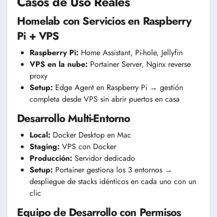
Casos de Uso Reales
Homelab con Servicios en Raspberry
Pi + VPS
Raspberry Pi:
Home Assistant, Pi-hole, Jellyfin
VPS en la nube:
Portainer Server, Nginx reverse
proxy
Setup:
Edge Agent en Raspberry Pi → gestión
completa desde VPS sin abrir puertos en casa
Desarrollo Multi-Entorno
Local:
Docker Desktop en Mac
Staging:
VPS con Docker
Producción:
Servidor dedicado
Setup:
Portainer gestiona los 3 entornos →
despliegue de stacks idénticos en cada uno con un
clic
Equipo de Desarrollo con Permisos