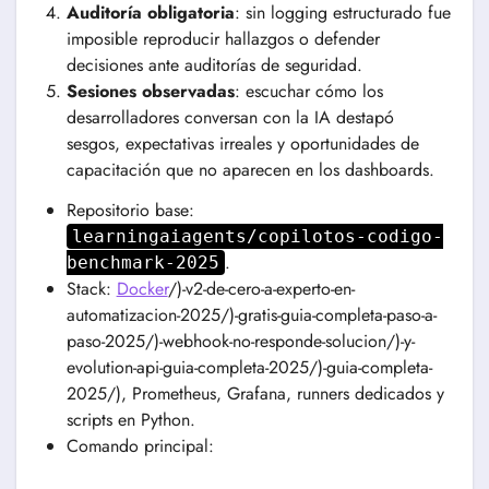
Auditoría obligatoria
: sin logging estructurado fue
imposible reproducir hallazgos o defender
decisiones ante auditorías de seguridad.
Sesiones observadas
: escuchar cómo los
desarrolladores conversan con la IA destapó
sesgos, expectativas irreales y oportunidades de
capacitación que no aparecen en los dashboards.
Repositorio base:
learningaiagents/copilotos-codigo-
.
benchmark-2025
Stack:
Docker
/)-v2-de-cero-a-experto-en-
automatizacion-2025/)-gratis-guia-completa-paso-a-
paso-2025/)-webhook-no-responde-solucion/)-y-
evolution-api-guia-completa-2025/)-guia-completa-
2025/), Prometheus, Grafana, runners dedicados y
scripts en Python.
Comando principal: