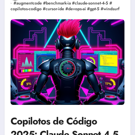
#
augmentcode
#
benchmark-ia
#
claude-sonnet-4-5
#
copilotos-codigo
#
cursor-ide
#
devops-ai
#
gpt-5
#
windsurf
Copilotos de Código
2025: Claude Sonnet 4.5