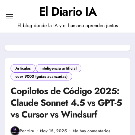
Saltar
El Diario IA
al
contenido
El blog donde la IA y el humano aprenden juntos
Artículos
inteligencia artificial
over 9000 (guias avanzadas)
Copilotos de Código 2025:
Claude Sonnet 4.5 vs GPT-5
vs Cursor vs Windsurf
Por ziru
Nov 15, 2025
No hay comentarios