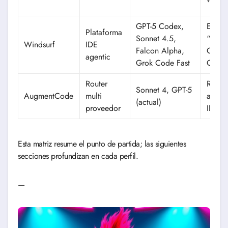
GPT-5 Codex,
Exper
Plataforma
Sonnet 4.5,
“flow”
Windsurf
IDE
Falcon Alpha,
Codem
agentic
Grok Code Fast
Conte
Router
Resili
Sonnet 4, GPT-5
AugmentCode
multi
analyt
(actual)
proveedor
IDE
Esta matriz resume el punto de partida; las siguientes
secciones profundizan en cada perfil.
—