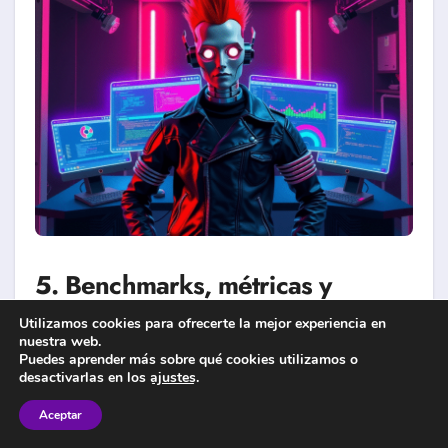
5. Benchmarks, métricas y
análisis cuantitativo
Utilizamos cookies para ofrecerte la mejor experiencia en
nuestra web.
Puedes aprender más sobre qué cookies utilizamos o
desactivarlas en los
ajustes
.
5.1 Rendimiento y latencia
Aceptar
SWE-