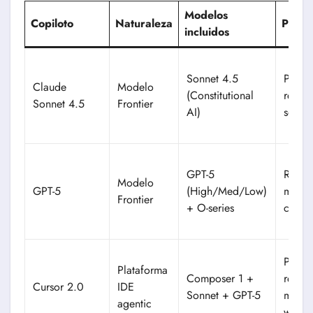
Modelos
Copiloto
Naturaleza
Posic
incluidos
Sonnet 4.5
Precis
Claude
Modelo
(Constitutional
resili
Sonnet 4.5
Frontier
AI)
segur
GPT-5
Razon
Modelo
GPT-5
(High/Med/Low)
multi
Frontier
+ O-series
costo
Plane
Plataforma
Composer 1 +
reprod
Cursor 2.0
IDE
Sonnet + GPT-5
multia
agentic
workt