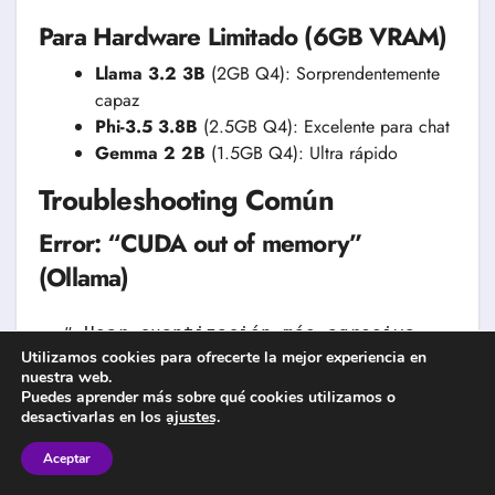
Para Hardware Limitado (6GB VRAM)
Llama 3.2 3B
(2GB Q4): Sorprendentemente
capaz
Phi-3.5 3.8B
(2.5GB Q4): Excelente para chat
Gemma 2 2B
(1.5GB Q4): Ultra rápido
Troubleshooting Común
Error: “CUDA out of memory”
(Ollama)
# Usar cuantización más agresiva

Utilizamos cookies para ofrecerte la mejor experiencia en
ollama run llama3:8b-q3_K_S  # En lugar 
nuestra web.
Puedes aprender más sobre qué cookies utilizamos o
# O limitar contexto

desactivarlas en los
ajustes
.
Aceptar