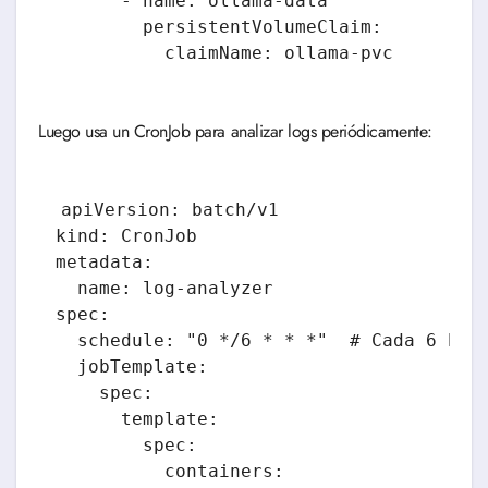
      - name: ollama-data

        persistentVolumeClaim:

Luego usa un CronJob para analizar logs periódicamente:
apiVersion: batch/v1

kind: CronJob

metadata:

  name: log-analyzer

spec:

  schedule: "0 */6 * * *"  # Cada 6 hora
  jobTemplate:

    spec:

      template:

        spec:

          containers:
