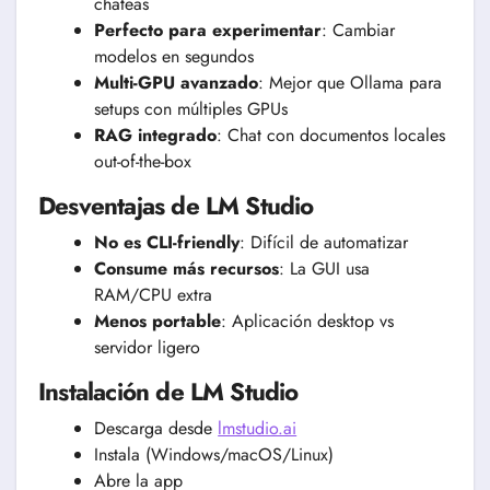
chateas
Perfecto para experimentar
: Cambiar
modelos en segundos
Multi-GPU avanzado
: Mejor que Ollama para
setups con múltiples GPUs
RAG integrado
: Chat con documentos locales
out-of-the-box
Desventajas de LM Studio
No es CLI-friendly
: Difícil de automatizar
Consume más recursos
: La GUI usa
RAM/CPU extra
Menos portable
: Aplicación desktop vs
servidor ligero
Instalación de LM Studio
Descarga desde
lmstudio.ai
Instala (Windows/macOS/Linux)
Abre la app