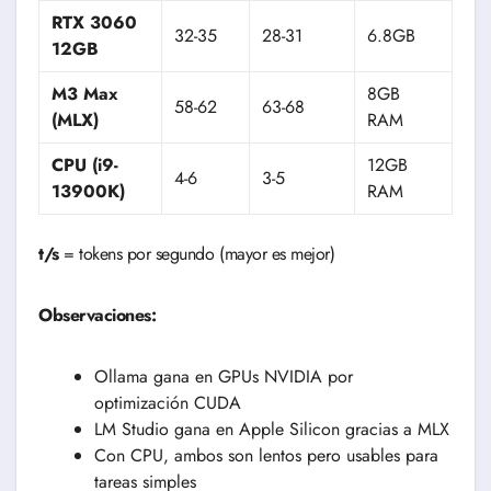
RTX 3060
32-35
28-31
6.8GB
12GB
M3 Max
8GB
58-62
63-68
(MLX)
RAM
CPU (i9-
12GB
4-6
3-5
13900K)
RAM
t/s
= tokens por segundo (mayor es mejor)
Observaciones:
Ollama gana en GPUs NVIDIA por
optimización CUDA
LM Studio gana en Apple Silicon gracias a MLX
Con CPU, ambos son lentos pero usables para
tareas simples