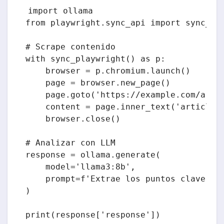
import ollama

from playwright.sync_api import sync_pla
# Scrape contenido

with sync_playwright() as p:

    browser = p.chromium.launch()

    page = browser.new_page()

    page.goto('https://example.com/artic
    content = page.inner_text('article')
    browser.close()

# Analizar con LLM

response = ollama.generate(

    model='llama3:8b',

    prompt=f'Extrae los puntos clave de 
)
