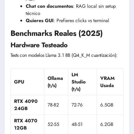
Chat con documentos
: RAG local sin setup
técnico
Quieres GUI
: Prefieres clicks vs terminal
Benchmarks Reales (2025)
Hardware Testeado
Tests con modelos Llama 3.1 8B (Q4_K_M cuantización):
LM
Ollama
VRAM
GPU
Studio
(t/s)
Usada
(t/s)
RTX 4090
78-82
72-76
6.5GB
24GB
RTX 4070
52-55
48-51
6.2GB
12GB