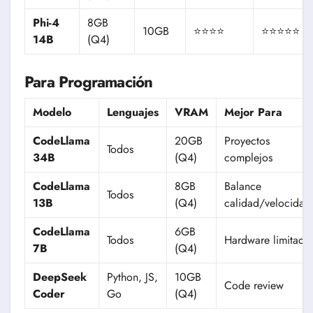
Phi-4
8GB
10GB
⭐⭐⭐⭐
⭐⭐⭐⭐⭐
14B
(Q4)
Para Programación
Modelo
Lenguajes
VRAM
Mejor Para
CodeLlama
20GB
Proyectos
Todos
34B
(Q4)
complejos
CodeLlama
8GB
Balance
Todos
13B
(Q4)
calidad/velocidad
CodeLlama
6GB
Todos
Hardware limitado
7B
(Q4)
DeepSeek
Python, JS,
10GB
Code review
Coder
Go
(Q4)