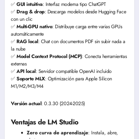
✅
GUI intuitiva
: Interfaz moderna tipo ChatGPT
✅
Drag & drop
: Descarga modelos desde Hugging Face
con un clic
✅
Multi-GPU nativo
: Distribuye carga entre varias GPUs
automáticamente
✅
RAG local
: Chat con documentos PDF sin subir nada a
la nube
✅
Model Context Protocol (MCP)
: Conecta herramientas
externas
✅
API local
: Servidor compatible OpenAI incluido
✅
Soporte MLX
: Optimización para Apple Silicon
M1/M2/M3/M4
Versión actual
: 0.3.30 (2024-2025)
Ventajas de LM Studio
Zero curva de aprendizaje
: Instala, abre,