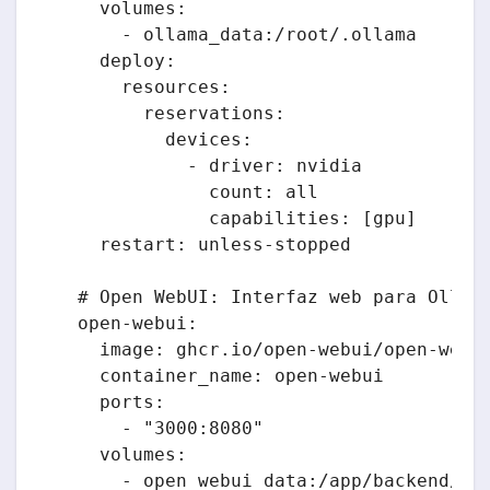
    volumes:

      - ollama_data:/root/.ollama

    deploy:

      resources:

        reservations:

          devices:

            - driver: nvidia

              count: all

              capabilities: [gpu]

    restart: unless-stopped

  # Open WebUI: Interfaz web para Ollama
  open-webui:

    image: ghcr.io/open-webui/open-webui
    container_name: open-webui

    ports:

      - "3000:8080"

    volumes:

      - open_webui_data:/app/backend/dat