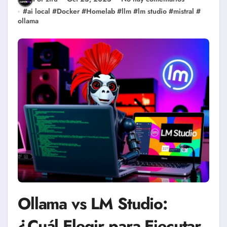
#
ai local
#
Docker
#
Homelab
#
llm
#
lm studio
#
mistral
#
ollama
Ollama vs LM Studio:
¿Cuál Elegir para Ejecutar