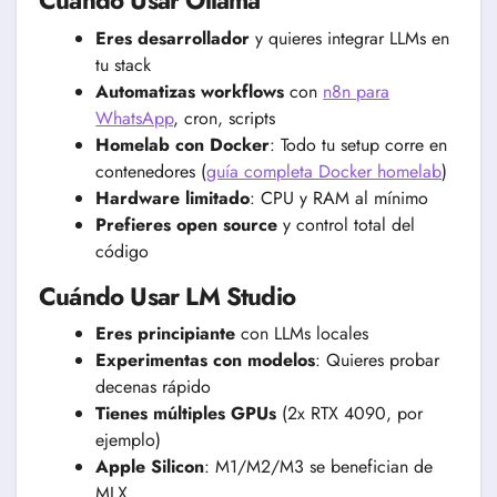
Cuándo Usar Ollama
Eres desarrollador
y quieres integrar LLMs en
tu stack
Automatizas workflows
con
n8n para
WhatsApp
, cron, scripts
Homelab con Docker
: Todo tu setup corre en
contenedores (
guía completa Docker homelab
)
Hardware limitado
: CPU y RAM al mínimo
Prefieres open source
y control total del
código
Cuándo Usar LM Studio
Eres principiante
con LLMs locales
Experimentas con modelos
: Quieres probar
decenas rápido
Tienes múltiples GPUs
(2x RTX 4090, por
ejemplo)
Apple Silicon
: M1/M2/M3 se benefician de
MLX