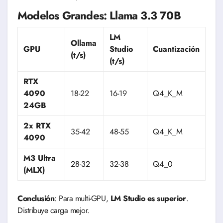
Modelos Grandes: Llama 3.3 70B
LM
Ollama
GPU
Studio
Cuantización
(t/s)
(t/s)
RTX
4090
18-22
16-19
Q4_K_M
24GB
2x RTX
35-42
48-55
Q4_K_M
4090
M3 Ultra
28-32
32-38
Q4_0
(MLX)
Conclusión
: Para multi-GPU,
LM Studio es superior
.
Distribuye carga mejor.