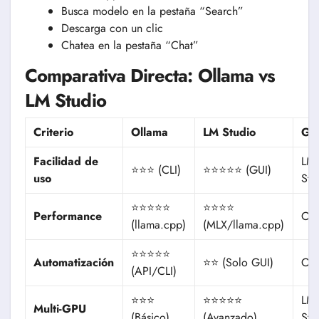
Busca modelo en la pestaña “Search”
Descarga con un clic
Chatea en la pestaña “Chat”
Comparativa Directa: Ollama vs
LM Studio
Criterio
Ollama
LM Studio
Ga
Facilidad de
LM
⭐⭐⭐ (CLI)
⭐⭐⭐⭐⭐ (GUI)
uso
Stu
⭐⭐⭐⭐⭐
⭐⭐⭐⭐
Performance
Oll
(llama.cpp)
(MLX/llama.cpp)
⭐⭐⭐⭐⭐
Automatización
⭐⭐ (Solo GUI)
Oll
(API/CLI)
⭐⭐⭐
⭐⭐⭐⭐⭐
LM
Multi-GPU
(Básico)
(Avanzado)
Stu