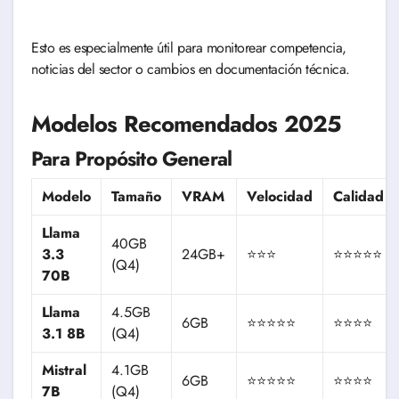
Esto es especialmente útil para monitorear competencia,
noticias del sector o cambios en documentación técnica.
Modelos Recomendados 2025
Para Propósito General
Modelo
Tamaño
VRAM
Velocidad
Calidad
Llama
40GB
3.3
24GB+
⭐⭐⭐
⭐⭐⭐⭐⭐
(Q4)
70B
Llama
4.5GB
6GB
⭐⭐⭐⭐⭐
⭐⭐⭐⭐
3.1 8B
(Q4)
Mistral
4.1GB
6GB
⭐⭐⭐⭐⭐
⭐⭐⭐⭐
7B
(Q4)