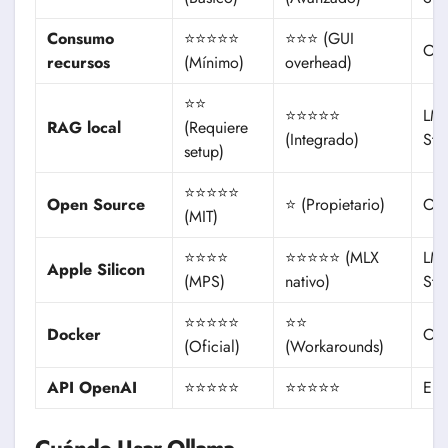
Consumo
⭐⭐⭐⭐⭐
⭐⭐⭐ (GUI
Oll
recursos
(Mínimo)
overhead)
⭐⭐
⭐⭐⭐⭐⭐
LM
RAG local
(Requiere
(Integrado)
Stu
setup)
⭐⭐⭐⭐⭐
Open Source
⭐ (Propietario)
Oll
(MIT)
⭐⭐⭐⭐
⭐⭐⭐⭐⭐ (MLX
LM
Apple Silicon
(MPS)
nativo)
Stu
⭐⭐⭐⭐⭐
⭐⭐
Docker
Oll
(Oficial)
(Workarounds)
API OpenAI
⭐⭐⭐⭐⭐
⭐⭐⭐⭐⭐
Em