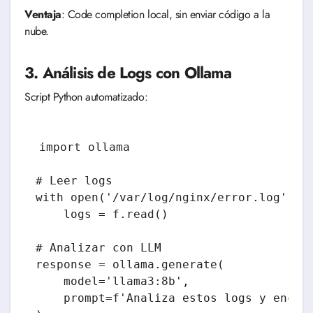
Ventaja
: Code completion local, sin enviar código a la
nube.
3. Análisis de Logs con Ollama
Script Python automatizado:
import ollama

# Leer logs

with open('/var/log/nginx/error.log', 'r
    logs = f.read()

# Analizar con LLM

response = ollama.generate(

    model='llama3:8b',

    prompt=f'Analiza estos logs y encuen