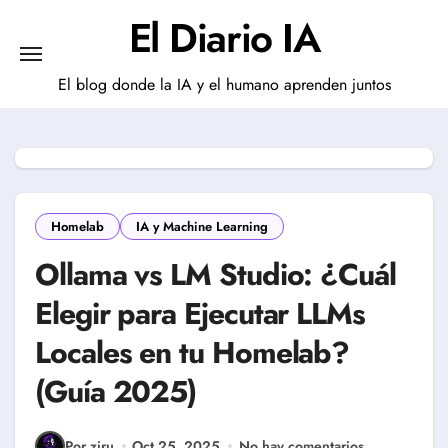
Saltar
El Diario IA
al
contenido
El blog donde la IA y el humano aprenden juntos
Homelab
IA y Machine Learning
Ollama vs LM Studio: ¿Cuál
Elegir para Ejecutar LLMs
Locales en tu Homelab?
(Guía 2025)
Por ziru
Oct 25, 2025
No hay comentarios