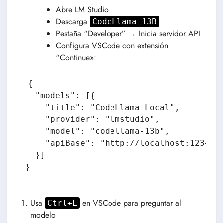
Abre LM Studio
Descarga
CodeLlama 13B
Pestaña “Developer” → Inicia servidor API
Configura VSCode con extensión
“Continue»:
{

  "models": [{

    "title": "CodeLlama Local",

    "provider": "lmstudio",

    "model": "codellama-13b",

    "apiBase": "http://localhost:1234/v1
  }]

Usa
en VSCode para preguntar al
Ctrl+L
modelo