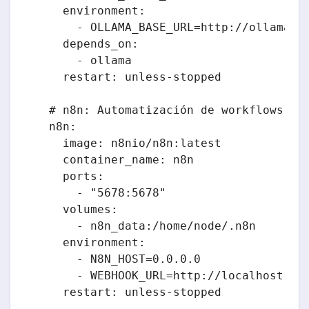
    environment:

      - OLLAMA_BASE_URL=http://ollama:11
    depends_on:

      - ollama

    restart: unless-stopped

  # n8n: Automatización de workflows

  n8n:

    image: n8nio/n8n:latest

    container_name: n8n

    ports:

      - "5678:5678"

    volumes:

      - n8n_data:/home/node/.n8n

    environment:

      - N8N_HOST=0.0.0.0

      - WEBHOOK_URL=http://localhost:567
    restart: unless-stopped
