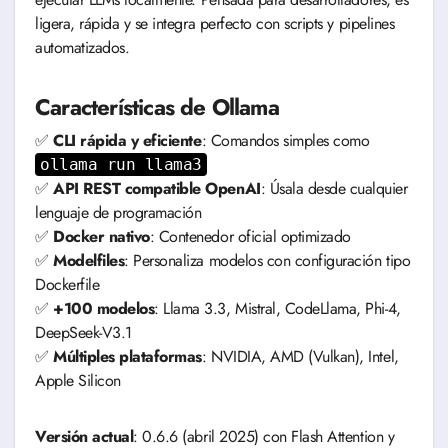
ligera, rápida y se integra perfecto con scripts y pipelines
automatizados.
Características de Ollama
✅
CLI rápida y eficiente
: Comandos simples como
ollama run llama3
✅
API REST compatible OpenAI
: Úsala desde cualquier
lenguaje de programación
✅
Docker nativo
: Contenedor oficial optimizado
✅
Modelfiles
: Personaliza modelos con configuración tipo
Dockerfile
✅
+100 modelos
: Llama 3.3, Mistral, CodeLlama, Phi-4,
DeepSeek-V3.1
✅
Múltiples plataformas
: NVIDIA, AMD (Vulkan), Intel,
Apple Silicon
Versión actual
: 0.6.6 (abril 2025) con Flash Attention y