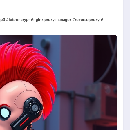
tp3
#
lets-encrypt
#
nginx-proxy-manager
#
reverse-proxy
#