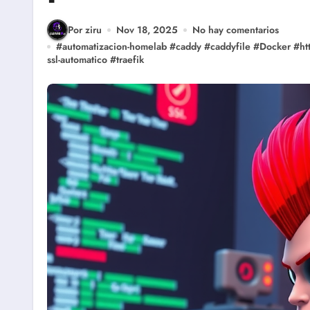
Por ziru
Nov 18, 2025
No hay comentarios
#
automatizacion-homelab
#
caddy
#
caddyfile
#
Docker
#
ht
ssl-automatico
#
traefik