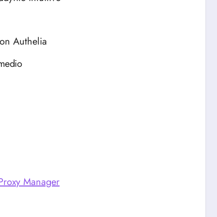
on Authelia
medio
 Proxy Manager