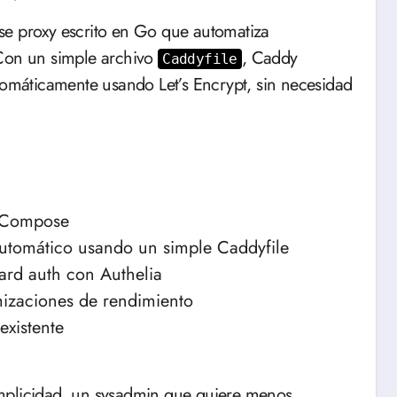
se proxy escrito en Go que automatiza
 Con un simple archivo
, Caddy
Caddyfile
utomáticamente usando Let’s Encrypt, sin necesidad
r Compose
automático usando un simple Caddyfile
ard auth con Authelia
mizaciones de rendimiento
existente
implicidad, un sysadmin que quiere menos