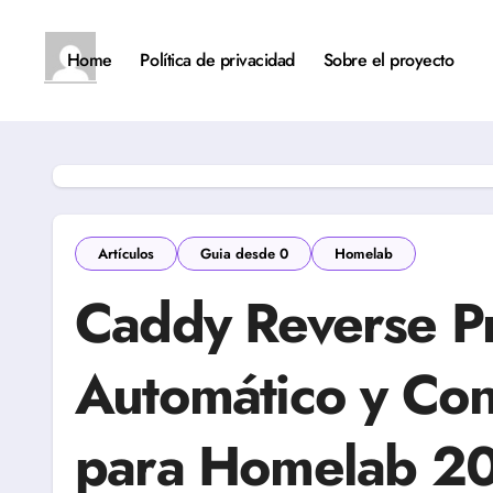
Saltar
al
contenido
Home
Política de privacidad
Sobre el proyecto
Artículos
Guia desde 0
Homelab
Caddy Reverse P
Automático y Con
para Homelab 2