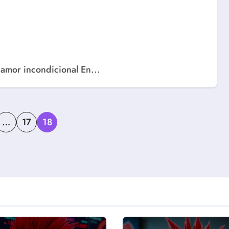
 amor incondicional En...
ación
…
17
18
das