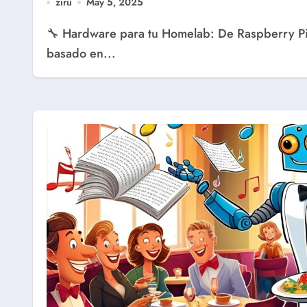
ziru
May 5, 2025
🔧 Hardware para tu Homelab: De Raspberry Pi a Servidores Potentes Contenido expandido
basado en...